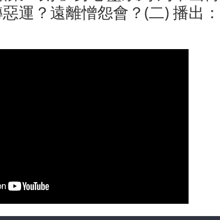
惡運？遠離憎怨會？(二) 播出：201