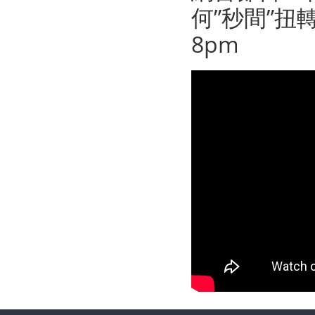
何”秒間”扭轉
8pm