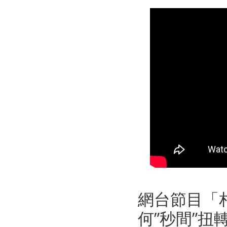
網台節目「
何”秒間”扭轉