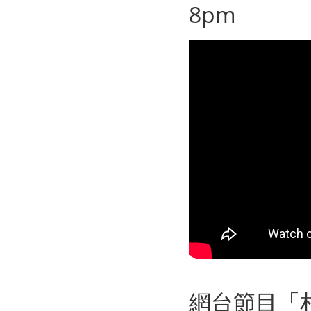
8pm
網台節目「