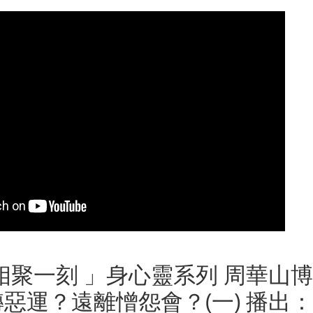
相聚一刻 」身心靈系列 周華山
惡運？遠離憎怨會？(一) 播出：201