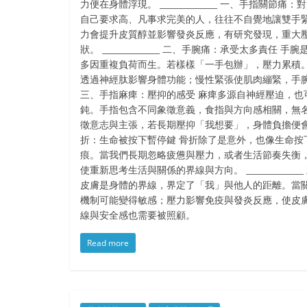
力便在身體浮現。 ______________ 一、手指關節
自己要求高、凡事求完美的人，往往不自覺地讓雙手緊繃。Ro
力會提升皮質醇並影響發炎反應，有研究發現，重大
狀。 ______________ 二、手腕痛：承受太多責任
多因重複負荷而生。若樣樣「一手包辦」，壓力累積。Can
透過神經肽影響身體功能；慢性緊張使肌肉繃緊，手腕更易發炎。
三、手指麻痺：壓抑的感受 麻痺多源自神經壓迫，也
鈍。手指包含不同象徵意義，食指與方向感相關，無
徵意志與主張，若長期壓抑「我想要」，身體負擔便會加重。 _
折：生命被按下暫停鍵 骨折除了是意外，也像生命按
痕。當我們長期忽略疲憊與壓力，或者生活節奏失衡
使重新思考生活與關係的界線與方向。 ___________
皮膚是身體的界線，界定了「我」與他人的距離。當
機制可能變得敏感；壓力影響免疫與發炎反應，使皮
線與安全感也需要被照顧。
Read more