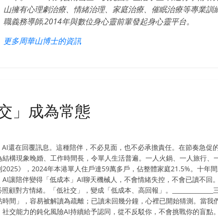
山擁有心理劇治療、情緒治理、家庭治療、催眠治療等專業訓練證書
職義務導師,2014年與數位身心靈前輩發起身心靈平台。
更多周華山博士的資訊
社交」成為常態
已過，AI還在回覆訊息。這種陪伴，不必見面，也不必承擔責任。在節奏急
單人生活成為結構現象晚婚、工作時間長，令單人生活普遍。一人火鍋、一人旅
025》，2024年本港單人住戶達59萬多戶，佔整體家庭21.5%。十
AI讓陪伴變得「低成本」AI聊天機械人，不會情緒失控，不會已讀不回
顧對方情緒。「低社交」，變成「低成本、高回報」。____________
點時間」，容易被解讀為疏離；已讀未回幾分鐘，心裡已開始猜測。當我
____四、社交能力的鈍化風險AI持續給予認同，從不反駁你，不會挑戰你的