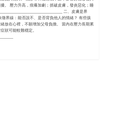
擾。 壓力升高，痕癢加劇；抓破皮膚，發炎惡化；睡
______________________________ 二、皮膚是界
象徵界線：能否說不、是否背負他人的情緒？ 有些孩
緒放在心裡，不願增加父母負擔。 當內在壓力長期累
膚症狀可能較難穩定。
________