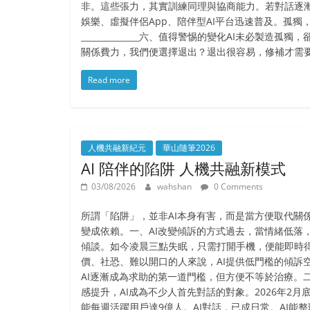
非。這些張力，其實訓練同理與協商能力。若對話逐漸轉向
娛樂、虛擬伴侶App、陪伴型AI平台迅速普及。孤
______________六、值得警惕的變化AI未
關係費力，我們便選擇退出？退出很容易，修補才需要
Read more
人機共融新紀元
華山隨筆2026
AI 陪伴的陷阱 人機共融新模式
03/08/2026
wahshan
0 Comments
所謂「陷阱」，並非AI本身有害，而是當方便取代關
變成依賴。一、AI改變傾訴的方式過去，當情緒低落
傾談。如今凌晨三點失眠，只需打開手機，便能即時
價、社恐、難以開口的人來說，AI提供低門檻的傾訴
AI逐漸成為求助的第一道門檻，但方便不等於治療。二
感提升，AI成為不少人首先對話的對象。2026年2月底，O
能每週活躍用戶達9億人。AI對話，已成日常。AI能