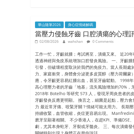
華山隨筆2026
身心症情緒解碼
當壓力侵蝕牙齒 口腔潰瘍的心理
02/08/2026
wahshan
0 Comments
工作一忙，牙齦就腫；考試將至，潰瘍又來。 近20
透過神經與免疫系統增加口腔發炎風險。 一、牙齦腫
引發，但破壞程度取決於我們的免疫力。當人長期處於
力、家庭衝突，身體會分泌更多皮質醇（壓力荷爾蒙
應，令牙齦更容易紅腫出血，甚至牙齒鬆動。 1998年Ge
高心理壓力者的牙齒「地基」流失風險增加約70%，
2018年 Botelho 等研究 573 人，發現牙周炎患
牙齦發炎反應更明顯。 換言之，細菌是起點，壓力會
力 最近常牙痛、咬緊牙關？情緒可能太用力。 長期
持續收緊，血管收縮，炎症更容易出現。 Manfredin
磨牙呈顯著相關。 不少香港人，在趕KPI、準備DSE
劇，尤其本身蛀牙、牙裂或牙髓炎。 三、每次潰瘍發
關鍵時刻出現？身體正在替你說話。