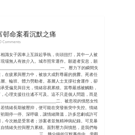
富邨命案看沉默之痛
0 Comments
不相識女子因車上互踩起爭執，街頭扭打，其中一人被
。現場無人有效介入。城市照常運作。願逝者安息，願
_____________________________一、壓力下的瞬間失
撞，在疲累與壓力中，被放大成對尊嚴的挑釁。死者任
基層、輪班、體力勞動者。基層人士支撐社會運作，卻
期承受偏見與目光，情緒容易累積。當尊嚴感被觸動，
言，心理支援往往遙不可及。這不只是個人問題，而是
____________________________二、被忽視的憤怒女性
。若情緒長期被壓抑，便可能在突發衝突中失控。情緒
突初期停一停、深呼吸，讓情緒降溫，許多悲劇或許可
調，今次她是受害者；涉案者並無精神病紀錄。可見暴
來自情緒失控與壓力累積。面對壓力與憤怒，是我們每
________________________三、幾分鐘的沉默事件中，旁觀