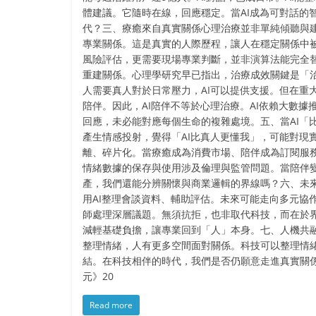
體建議。它隨時在線，回應穩定。當AI成為可對話的
代？三、療癒來自真實關係心理治療並非單純傾聽與
專業關係。這是真實的人際歷程，讓人在穩定關係中
風險評估，更需要現場專業判斷，並非演算法能完全
重建關係。心理學研究早已指出，治療成效關鍵是「
人需要真人對於日常壓力，AI可以提供支援。但在重
陪伴。因此，AI陪伴不等於心理治療。AI依賴大數據
回應，未必能對應每個生命的複雜處境。五、當AI「
產生情感投射，覺得「AI比真人更懂我」，可能對現
離、碎片化。當療癒成為消費市場、陪伴成為訂閱服務
情緒數據的保存與使用涉及倫理與監管問題。當陪伴
產，我們還能分辨關懷與商業邏輯的界線嗎？六、未
用AI整理會談資料、輔助評估。未來可能走向多元協作
師處理深層議題。無須抗拒，也非取代科技，而在於
減輕基礎負擔，讓專業回到「人」本身。七、人機共融
整理情緒，人有更多空間面對關係。科技可以整理情
結。在科技相伴的時代，我們是否仍願意走進真實關係
元》20
Read more