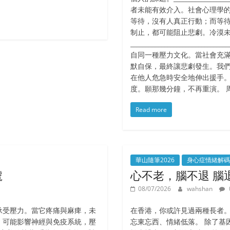
者未能有效介入。社會心理學
等待，沒有人真正行動；而等
制止，都可能阻止悲劇。冷漠
______________________
自同一種壓力文化。當社會充
默自保，最終讓悲劇發生。我
在他人危急時安全地伸出援手
度。願那幾分鐘，不再重演。 
Read more
華山隨筆2026
身心症情緒解碼
號
心不老，腦不退 腦
08/07/2026
wahshan
承受壓力。當它疼痛與麻痺，未
在香港，你或許見過兩種長者。
，可能影響神經與免疫系統，壓
忘東忘西、情緒低落。 除了基