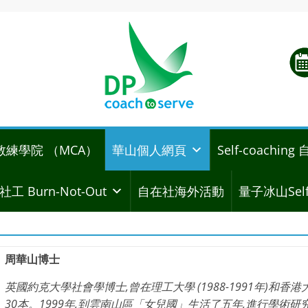
教練學院 （MCA）
華山個人網頁
Self-coachi
社工 Burn-Not-Out
自在社海外活動
量子冰山Self
周華山博士
英國約克大學社會學博士,曾在理工大學 (1988-1991年)和香港大
30本。1999年,到雲南山區「女兒國」生活了五年,進行學術