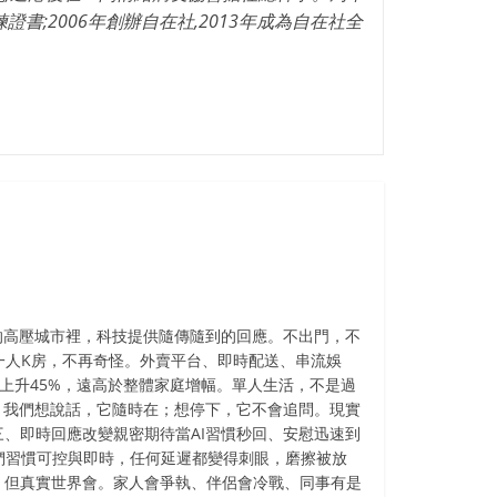
;2006年創辦自在社,2013年成為自在社全
促的高壓城市裡，科技提供隨傳隨到的回應。不出門，不
行、一人K房，不再奇怪。外賣平台、即時配送、串流娛
年間上升45%，遠高於整體家庭增幅。單人生活，不是過
。我們想說話，它隨時在；想停下，它不會追問。現實
__三、即時回應改變親密期待當AI習慣秒回、安慰迅速到
們習慣可控與即時，任何延遲都變得刺眼，磨擦被放
盲點。但真實世界會。家人會爭執、伴侶會冷戰、同事有是