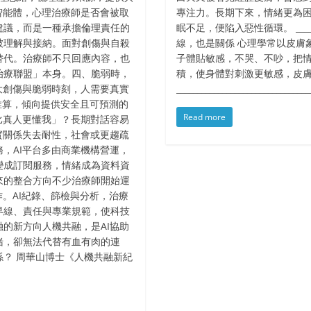
智能體，心理治療師是否會被取
專注力。長期下來，情緒更為困
建議，而是一種承擔倫理責任的
眠不足，便陷入惡性循環。 __________
被理解與接納。面對創傷與自殺
線，也是關係 心理學常以皮膚
替代。治療師不只回應內容，也
子體貼敏感，不哭、不吵，把情
治療聯盟」本身。四、脆弱時，
積，使身體對刺激更敏感，皮
大創傷與脆弱時刻，人需要真實
________________________________
推算，傾向提供安全且可預測的
Read more
比真人更懂我」？長期對話容易
實關係失去耐性，社會或更趨疏
，AI平台多由商業機構營運，
變成訂閱服務，情緒成為資料資
來的整合方向不少治療師開始運
。AI紀錄、篩檢與分析，治療
界線、責任與專業規範，使科技
的新方向人機共融，是AI協助
緒，卻無法代替有血有肉的連
？ 周華山博士《人機共融新紀