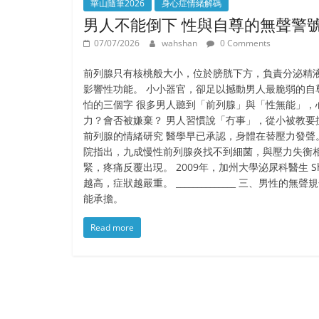
華山隨筆2026
身心症情緒解碼
男人不能倒下 性與自尊的無聲警
07/07/2026
wahshan
0 Comments
前列腺只有核桃般大小，位於膀胱下方，負責分泌精液
影響性功能。 小小器官，卻足以撼動男人最脆弱的自尊。 ___
怕的三個字 很多男人聽到「前列腺」與「性無能」，
力？會否被嫌棄？ 男人習慣說「冇事」，從小被教要撐、要強。 
前列腺的情緒研究 醫學早已承認，身體在替壓力發聲。
院指出，九成慢性前列腺炎找不到細菌，與壓力失衡相
緊，疼痛反覆出現。 2009年，加州大學泌尿科醫生 Sh
越高，症狀越嚴重。 ______________ 三、男性的
能承擔。
Read more