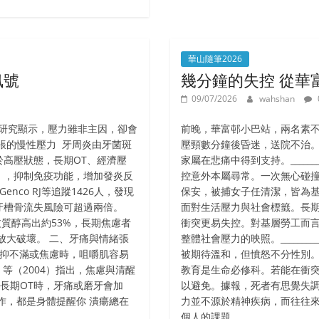
華山隨筆2026
訊號
幾分鐘的失控 從華
09/07/2026
wahshan
年研究顯示，壓力雖非主因，卻會
前晚，華富邨小巴站，兩名素
脹的慢性壓力 牙周炎由牙菌斑
壓頸數分鐘後昏迷，送院不治
高壓狀態，長期OT、經濟壓
家屬在悲痛中得到支持。___________
），抑制免疫功能，增加發炎反
控意外本屬尋常。一次無心碰
nco RJ等追蹤1426人，發現
保安，被捕女子任清潔，皆為
牙槽骨流失風險可超過兩倍。
面對生活壓力與社會標籤。長
者的皮質醇高出約53%，長期焦慮者
衝突更易失控。對基層勞工而
放大破壞。 二、牙痛與情緒張
整體社會壓力的映照。____________
壓抑不滿或焦慮時，咀嚼肌容易
被期待溫和，但憤怒不分性別
i 等（2004）指出，焦慮與清醒
教育是生命必修科。若能在衝
、長期OT時，牙痛或磨牙會加
以避免。據報，死者有思覺失
作，都是身體提醒你 潰瘍總在
力並不源於精神疾病，而往往
個人的課題。________________