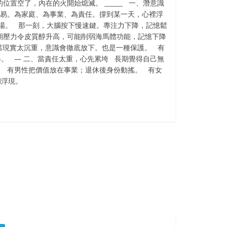
位置空了，內在的火開始熄滅。 ______ 一、潛意識
容易。為家庭、為事業、為責任。撐到某一天，心裡浮
場。 那一刻，大腦按下慢速鍵。專注力下降，記憶鬆
期壓力令皮質醇升高，可能削弱海馬體功能，記憶下降
98）。 當現實太沉重，意識會徹底放下。也是一種保護。 有
。 — 二、當責任太重，心先累垮 長期覺得自己無
。 有男性把價值放在事業；退休後身份動搖。 有女
洞浮現。