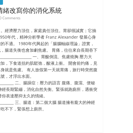
情緒改寫你的消化系統
0 Comments
」。經濟壓力頂住，家庭責任頂住。胃卻很誠實；它抽
年代，精神分析學者 Franz Alexander 發展心身
的不適。 1980年代興起的「腸腦軸線理論」證實，
，腸道失衡也會加劇焦慮。 胃痛，往往來自長期吞下
______________________ 一、胃酸倒流、焦慮燒胸 壓力大
加，下食道括約肌鬆弛，酸液上衝。 開會前灼痛，見
身就是焦慮。 有人放假第一天就胃痛，旅行時突然腹
訊號，才浮出水面。
_________________ 二、腸躁症：壓力的語言 腹痛、腹瀉、便秘
神經長期緊繃，消化自然失衡。緊張就跑廁所，遇衝突
替你表達壓抑太久的情緒。
_________________ 三、腸道：第二個大腦 腸道擁有龐大的神經
會吃不下，緊張想上廁所。