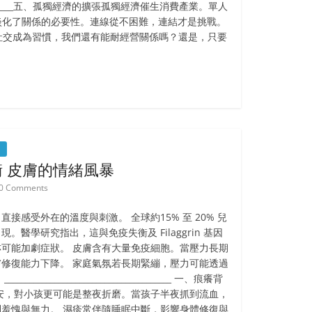
____五、孤獨經濟的擴張孤獨經濟催生消費產業。單人
淡化了關係的必要性。連線從不困難，連結才是挑戰。
當低社交成為習慣，我們還有能耐經營關係嗎？還是，只要
 皮膚的情緒風暴
0 Comments
接感受外在的溫度與刺激。 全球約15% 至 20% 兒
醫學研究指出，這與免疫失衡及 Filaggrin 基因
可能加劇症狀。 皮膚含有大量免疫細胞。當壓力長期
修復能力下降。 家庭氣氛若長期緊繃，壓力可能透過
________________________________ 一、痕癢背
安，對小孩更可能是整夜折磨。當孩子半夜抓到流血，
羞愧與無力。 濕疹常伴隨睡眠中斷，影響身體修復與