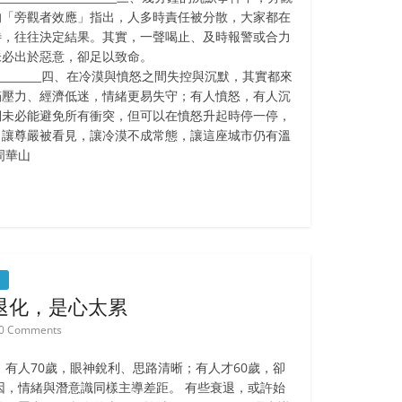
的「旁觀者效應」指出，人多時責任被分散，大家都在
待，往往決定結果。其實，一聲喝止、及時報警或合力
未必出於惡意，卻足以致命。
__________________四、在冷漠與憤怒之間失控與沉默，其實都來
滿壓力、經濟低迷，情緒更易失守；有人憤怒，有人沉
們未必能避免所有衝突，但可以在憤怒升起時停一停，
。讓尊嚴被看見，讓冷漠不成常態，讓這座城市仍有溫
周華山
退化，是心太累
0 Comments
 有人70歲，眼神銳利、思路清晰；有人才60歲，卻
因，情緒與潛意識同樣主導差距。 有些衰退，或許始