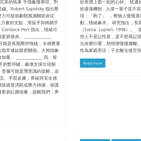
痛：對完美的執著 手指象徵掌控。對
於喪禮上那一刻的心碎。 枕邊的
bert Sapolsky 指出壓
的退場機制 人撐一輩子並不
壓力可能加劇類風濕關節炎症
現：「夠了」 ，整個人慢慢退
 手腕是力量的支點，滑鼠手與媽媽手
動，情緒麻木。 研究指出，長
dace Pert 指出，情緒可
（Sonia Lupien, 19
 ______________
些人不是記性差，是不想再記得
可能是長期壓抑情緒，令感覺遲
法改變什麼，熱情便慢慢撤離
名指常連結親密關係。大拇指象
性為家庭而活；子女離去後空
_____________ 四、骨
Read more
下的暫停鍵，象徵支撐出現裂
，受傷可能是潛意識的提醒，迫
___ 五、手部皮膚：界線與安全感
關係過度消耗或壓力持續，保護
膚更易紅腫痕癢，提醒我們：界