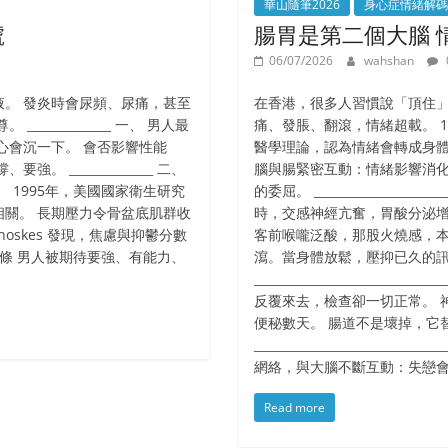
華山隨筆2026
身心症情緒解碼
號
腸胃是第二個大腦 
06/07/2026
wahshan
。 發炎時會尿頻、尿痛，甚至
在香港，很多人習慣說「頂住
___________ 一、 男人最
痛、發脹、翻滾，情緒超載。 1950
心會沉一下。 會否影響性能
醫學理論，認為情緒會轉成身體
______________ 二、
腦與腸緊密互動：情緒影響消化
 1995年，美國國家衛生研究
的委屈。 __________________
關。 長期壓力令骨盆底肌群收
時，交感神經亢奮，胃酸分泌增
oskes 發現，焦慮與抑鬱分數
客前喉嚨泛酸，那股火燒感，本
無聲規條 男人被期待要強、有能力、
瀉。當身體放鬆，壓抑已久的
_______________________
反覆來去，檢查卻一切正常。 
便秘數天。 腸道不是壞掉，它
_______________________
網絡，與大腦不斷互動：失戀
Read more