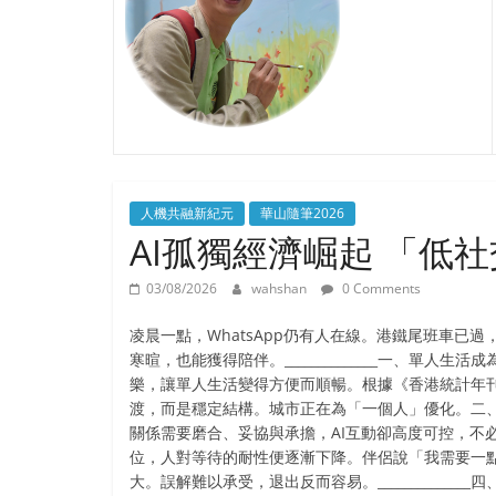
人機共融新紀元
華山隨筆2026
AI孤獨經濟崛起 「低
03/08/2026
wahshan
0 Comments
凌晨一點，WhatsApp仍有人在線。港鐵尾班車
寒暄，也能獲得陪伴。______________一、
樂，讓單人生活變得方便而順暢。根據《香港統計年刊2
渡，而是穩定結構。城市正在為「一個人」優化。二、
關係需要磨合、妥協與承擔，AI互動卻高度可控，不必照
位，人對等待的耐性便逐漸下降。伴侶說「我需要一
大。誤解難以承受，退出反而容易。__________