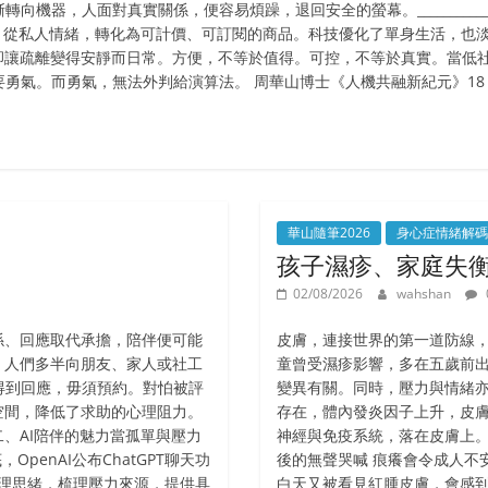
機器，人面對真實關係，便容易煩躁，退回安全的螢幕。__________
獨，從私人情緒，轉化為可計價、可訂閱的商品。科技優化了單身生活，也
必製造孤獨，卻讓疏離變得安靜而日常。方便，不等於值得。可控，不等於真實。
勇氣。而勇氣，無法外判給演算法。 周華山博士《人機共融新紀元》18
華山隨筆2026
身心症情緒解碼
孩子濕疹、家庭失衡
02/08/2026
wahshan
係、回應取代承擔，陪伴便可能
皮膚，連接世界的第一道防線，直
，人們多半向朋友、家人或社工
童曾受濕疹影響，多在五歲前出現。
得到回應，毋須預約。對怕被評
變異有關。同時，壓力與情緒亦
空間，降低了求助的心理阻力。
存在，體內發炎因子上升，皮膚
、AI陪伴的魅力當孤單與壓力
神經與免疫系統，落在皮膚上。 ________
penAI公布ChatGPT聊天功
後的無聲哭喊 痕癢會令成人不
整理思緒，梳理壓力來源，提供具
白天又被看見紅腫皮膚，會感到