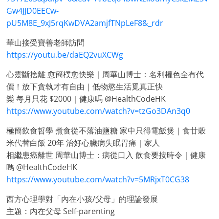
Gw4JJD0EECw-
pU5M8E_9xJ5rqKwDVA2amjfTNpLeF8&_rdr
華山接受寶善老師訪問
https://youtu.be/daEQ2vuXCWg
心靈斷捨離 愈簡樸愈快樂｜周華山博士：名利權色全有代
價！放下貪執才有自由｜低物慾生活覓真正快
樂 每月只花 $2000｜健康嗎 @HealthCodeHK
https://www.youtube.com/watch?v=tzGo3DAn3q0
極簡飲食哲學 煮食從不落油鹽糖 家中只得電飯煲｜食廿穀
米代替白飯 20年 治好心臟病失眠胃痛｜家人
相繼患癌離世 周華山博士：病從口入 飲食要按時令｜健康
嗎 @HealthCodeHK
https://www.youtube.com/watch?v=5MRjxT0CG38
西方心理學對「內在小孩/父母」的理論發展
主題：內在父母 Self-parenting