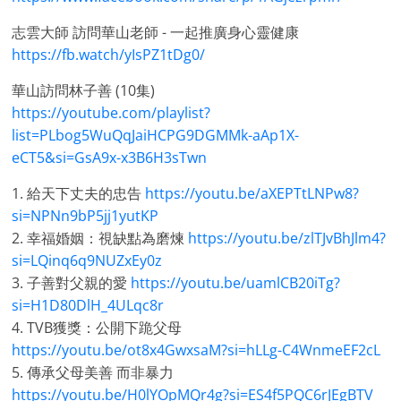
志雲大師 訪問華山老師 - 一起推廣身心靈健康
https://fb.watch/yIsPZ1tDg0/
華山訪問林子善 (10集)
https://youtube.com/playlist?
list=PLbog5WuQqJaiHCPG9DGMMk-aAp1X-
eCT5&si=GsA9x-x3B6H3sTwn
1. 給天下丈夫的忠告
https://youtu.be/aXEPTtLNPw8?
si=NPNn9bP5jj1yutKP
2. 幸福婚姻：視缺點為磨煉
https://youtu.be/zlTJvBhJlm4?
si=LQinq6q9NUZxEy0z
3. 子善對父親的愛
https://youtu.be/uamlCB20iTg?
si=H1D80DlH_4ULqc8r
4. TVB獲獎：公開下跪父母
https://youtu.be/ot8x4GwxsaM?si=hLLg-C4WnmeEF2cL
5. 傳承父母美善 而非暴力
https://youtu.be/H0lYOpMQr4g?si=ES4f5PQC6rJEgBTV