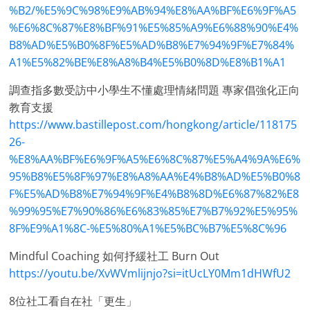
%B2/%E5%9C%98%E9%AB%94%E8%AA%BF%E6%9F%A5
%E6%8C%87%E8%BF%91%E5%85%A9%E6%88%90%E4%
B8%AD%E5%B0%8F%E5%AD%B8%E7%94%9F%E7%84%
A1%E5%82%BE%E8%A8%B4%E5%B0%8D%E8%B1%A1
調查指多數受訪中小學生不懂處理情緒問題 專家倡強化正向
教育支援
https://www.bastillepost.com/hongkong/article/118175
26-
%E8%AA%BF%E6%9F%A5%E6%8C%87%E5%A4%9A%E6%
95%B8%E5%8F%97%E8%A8%AA%E4%B8%AD%E5%B0%8
F%E5%AD%B8%E7%94%9F%E4%B8%8D%E6%87%82%E8
%99%95%E7%90%86%E6%83%85%E7%B7%92%E5%95%
8F%E9%A1%8C-%E5%80%A1%E5%BC%B7%E5%8C%96
Mindful Coaching 如何抒緩社工 Burn Out
https://youtu.be/XvWVmlijnjo?si=itUcLY0Mm1dHWfU2
8位社工看自在社「更生」