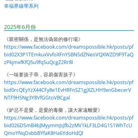
幸福界線學系列
2025年6月份
《親密關係，是無法偽裝的修行場》
https://www.facebook.com/dreamspossible.hk/posts/pf
bid02X3P1TEmkuxVvfoXFnYSBN5dZNeoVQXWZD9F9TaQ
zPkjmxfKfQ5u9fq5uQcgZ2Rr8l
《一味要孩子乖，容易傷害孩子》
https://www.facebook.com/dreamspossible.hk/posts/pf
bid0rcQEyYzX44CFy8e1EvHRFnSZ1gjXZLHH9xnGbecerV
NTF9H5Ng3Y8VfGGtoVBCgal
《妒忌不是愛，是愛的毒藥，讓大家遠離愛》
https://www.facebook.com/dreamspossible.hk/posts/pf
bid026DSmB4bJMyymmJsJfb2zMV1kLF3LD4G1S1WhTcU
QmoYNqDxbbBYfaK8Ha6YdoHdQl