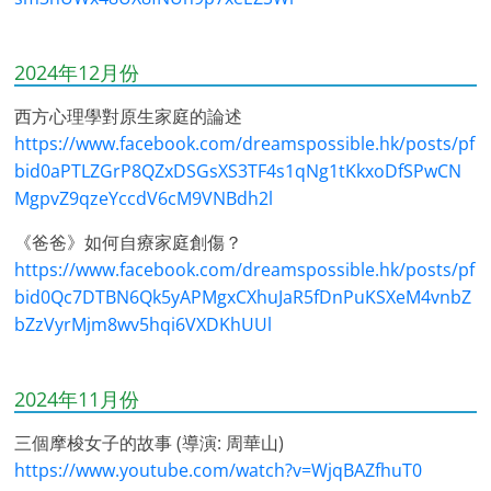
2024年12月份
西方心理學對原生家庭的論述
https://www.facebook.com/dreamspossible.hk/posts/pf
bid0aPTLZGrP8QZxDSGsXS3TF4s1qNg1tKkxoDfSPwCN
MgpvZ9qzeYccdV6cM9VNBdh2l
《爸爸》如何自療家庭創傷？
https://www.facebook.com/dreamspossible.hk/posts/pf
bid0Qc7DTBN6Qk5yAPMgxCXhuJaR5fDnPuKSXeM4vnbZ
bZzVyrMjm8wv5hqi6VXDKhUUl
2024年11月份
三個摩梭女子的故事 (導演: 周華山)
https://www.youtube.com/watch?v=WjqBAZfhuT0