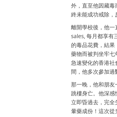
外，直至他因藏毒
終未能成功戒除，
離開學校後，他一
sales, 每月
的毒品花費，結果
藥物而被判坐牢七
急速變化的香港社
間，他多次參加過
那一晚，他和朋友
跳樓身亡。他深感
立即昏過去，完全
暈藥成份！這次從