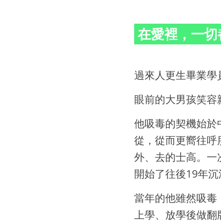
在愛裡，一切
過來人更生畢業學
眼前的大男孩笑容
他吸毒的契機始於
從，從而更嚮往呼
外、去的士高。一
開始了往後19年
當年的他雖然吸毒
上學、放學後做翻