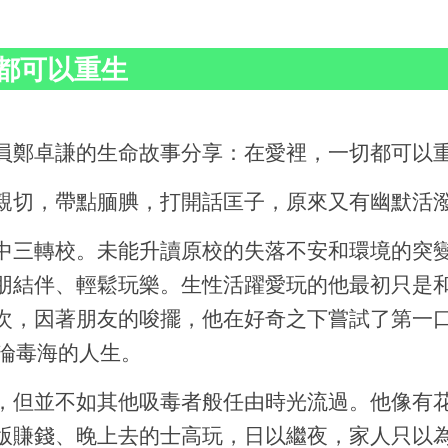
都可以重生
員鄭卓謙的生命故事分享：在愛裡，一切都可以
親切，帶點腼腆，打開話匡子，原來又有幽默活
中三轉校。未能升讀原校的失落不安和環境的突
朋結伴、輕鬆玩樂。生性活躍愛玩的他最初只是
次，因著朋友的唆擺，他在好奇之下嘗試了第一
沉淪毒海的人生。
，但並不如其他吸毒者般任由時光流過。他像有
版賺錢、晚上去的士高玩，日以繼夜，家人只以