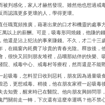
而被判感化，家人才赫然發現。雖然他也想過戒
反而認識更多更壞的人，學得更壞。
直任職寬頻推廣，藉著出衆的口才和機靈的處事方法
都享有三萬以上的薪酬。可是，吸毒形同燒錢，他賺的
，他還是沾上犯法的事來賺錢。不久，才二十三
年，在鐵窗內耗費了珍貴的青春光陰。釋放後，
會，很快又回到朋友堆裡，品嚐那結伴的快樂、
醫院、戒毒中心、戒毒村等療程，然而還是不能
一起吸毒，怎料翌日收到惡耗，朋友因為過量吸
惶恐，更想戒毒。稍後，他在朋友家裡一起吸毒
失去知覺，醒來時已在醫院。他向朋友興師問罪
鬼門關前走一轉，下次還有這麼幸運嗎？他不禁