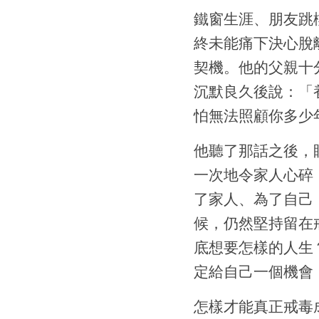
鐵窗生涯、朋友跳
終未能痛下決心脫
契機。他的父親十
沉默良久後說：「
怕無法照顧你多少
他聽了那話之後，
一次地令家人心碎
了家人、為了自己
候，仍然堅持留在
底想要怎樣的人生
定給自己一個機會
怎樣才能真正戒毒