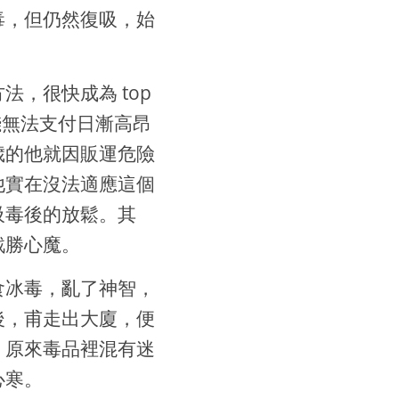
毒，但仍然復吸，始
，很快成為 top
錢無法支付日漸高昂
歲的他就因販運危險
他實在沒法適應這個
吸毒後的放鬆。其
戰勝心魔。
食冰毒，亂了神智，
後，甫走出大廈，便
，原來毒品裡混有迷
心寒。