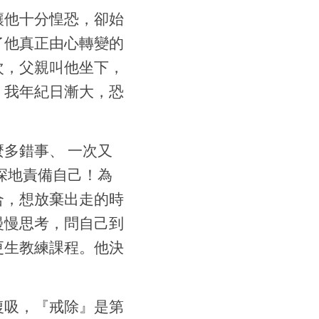
讓他十分惶恐，卻始
了他真正由心轉變的
次，父親叫他坐下，
。我年紀日漸大，恐
多錯事、 一次又
深地責備自己！為
合，想放棄出走的時
慢慢思考，問自己到
更生教練課程。他決
復吸，『戒除』是第