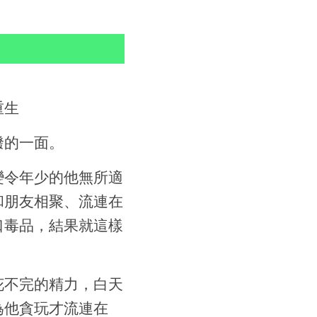
重生
潑的一面。
變令年少的他無所適
和朋友相聚、流連在
口毒品，結果就這樣
花不完的精力，白天
為他貪玩才流連在