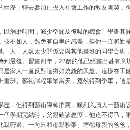
的經歷，轉去參加已投入社會工作的教友團契，
，以消磨時間，減少空閒及復吸的機會。學畫其
，技不如人，難免有自卑的感覺，但他一直將勤
他一人，人數太少關係要與其他畫班的同學合班
持到最後。習畫四年，22歲的他已經畫出甚有意
只是家人一直反對這猶如燒錢的興趣。這樣在工
上畫班。藝術課程畢業當天，竟然得到季軍，這是
學歷，但得到藝術導師推薦，順利入讀大一藝術
一個學期完結時，父親確診患癌，他迫不得己，
此親密過。一向只和母親吵架、埋怨母親的爸爸，