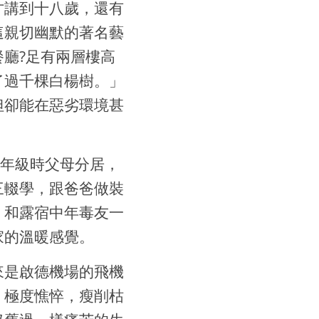
才講到十八歲，還有
這親切幽默的著名藝
廳?足有兩層樓高
了過千棵白楊樹。」
但卻能在惡劣環境甚
五年級時父母分居，
中三輟學，跟爸爸做裝
，和露宿中年毒友一
家的溫暖感覺。
來是啟德機場的飛機
，極度憔悴，瘦削枯