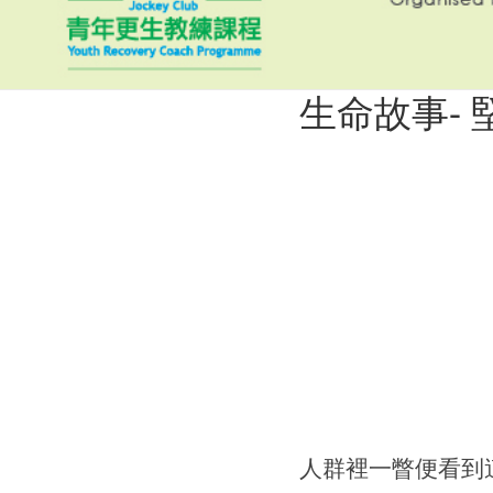
生命故事-
堅持，畫出廣
人群裡一瞥便看到