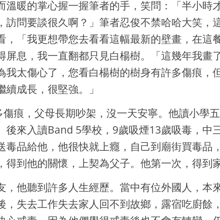
而溫暖的掌心握一握筆者的手，笑問：「半小時
，訪問要談很久啊？」筆者忍俊不禁哈哈大笑，
看，「我更想帶您去看看這幅最新的壁畫，在這餐
得屏息，我一直翻都只見白楊樹。「這幾年我畫
為我太傷心了，您看白楊樹的樹身有許多傷痕，
繼續成長，很堅強。」
對許多傷痕，父母長期吵架，沒一天安寧。他讀小學
後來入讀Band 5學校，9歲吸煙13歲吸毒，
送毒品給他，他很快就上癮，自己到廟街買毒品
，得到他的關懷，上契為父子。他第一次，得到
友，他聽到許多人生經歷。當中有位外國人，本
後，失去工作失去家人回不到故鄉，露宿吃廚餘