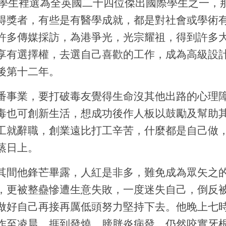
留學生裡選為全英國二十四位傑出國際學生之一，
得獎者，有些是有醫學成就，都是對社會或學術
許多傳媒採訪，為港爭光，光宗耀祖，得到許多
享有選擇權，去選自己喜歡的工作，成為高級設
後第十二年。
番事業，要打破毒友覺得生命沒其他出路的心理
毒也可創新生活，想成功後作人板以鼓勵及幫助
工就辭職，創業遠比打工辛苦，什麼都是自己做
蒸日上。
其間他鋒芒畢露，人紅是非多，難免成為眾矢之
，更被整蠱慘遭生意失敗，一度迷失自己，倒反
做好自己再接再厲低頭努力堅持下去。他晚上七
作至凌晨，捱到發燒、膀胱炎病發，仍然咬實牙