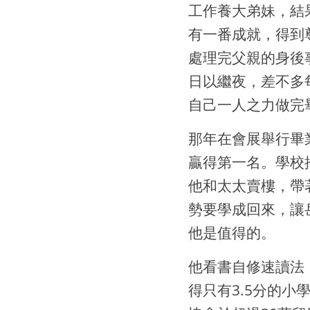
工作養大弟妹，結
有一番成就，得到
處理完父親的身後
日以繼夜，差不多
自己一人之力做完
那年在會展舉行畢
贏得第一名。學校
他和太太賣樓，帶
勢要學成回來，讓
他是值得的。
他看書自修速讀法，
得只有3.5分的小