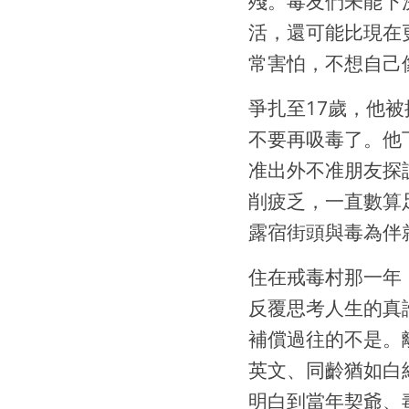
殘。毒友們未能下
活，還可能比現在
常害怕，不想自己
爭扎至17歲，他
不要再吸毒了。他
准出外不准朋友探
削疲乏，一直數算
露宿街頭與毒為伴
住在戒毒村那一年
反覆思考人生的真
補償過往的不是。
英文、同齡猶如白
明白到當年契爺、