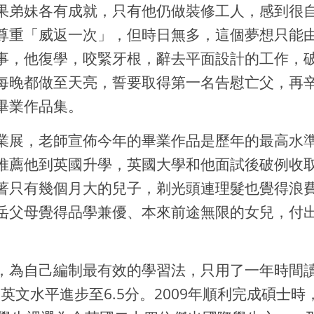
果弟妹各有成就，只有他仍做裝修工人，感到很
尊重「威返一次」，但時日無多，這個夢想只能由
事，他復學，咬緊牙根，辭去平面設計的工作，
每晚都做至天亮，誓要取得第一名告慰亡父，再
畢業作品集。
業展，老師宣佈今年的畢業作品是歷年的最高水
推薦他到英國升學，英國大學和他面試後破例收
著只有幾個月大的兒子，剃光頭連理髮也覺得浪
岳父母覺得品學兼優、本來前途無限的女兒，付
為自己編制最有效的學習法，只用了一年時間讀英文
學英文水平進步至6.5分。2009年順利完成碩士