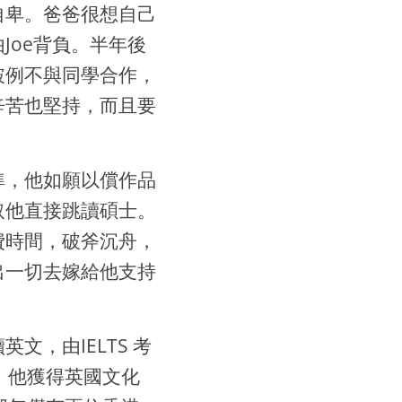
自卑。爸爸很想自己
Joe背負。半年後
破例不與同學合作，
辛苦也堅持，而且要
準，他如願以償作品
取他直接跳讀碩士。
費時間，破斧沉舟，
出一切去嫁給他支持
，由IELTS 考
時，他獲得英國文化