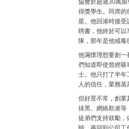
協會於超過30萬
得獎學生。同席的
星。他回港時接受
聘書，他終於可以
隊，那年是他戒毒
他滿懷理想要創一
們知道即使曾經吸
士。他只打了半年
人的信任，業務蒸
但好景不常，創業
抺黑、網絡欺凌等
徒弟們支持鼓勵，
時，再回到公司工