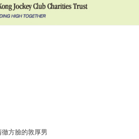
清徹方臉的敦厚男