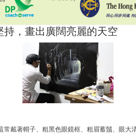
 堅持，畫出廣闊亮麗的天空
闊亮麗的天空
這常戴著㡌子、粗黑色眼鏡框、粗眉蓄鬚、眼大