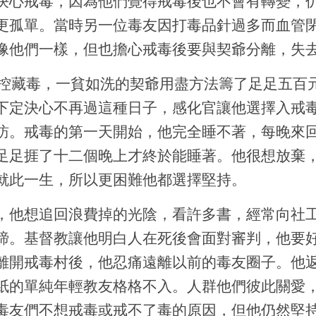
決心戒毒，因為他們覺得戒毒後也不會有轉變，
更孤單。當時另一位毒友因打毒品針過多而血管閉塞
像他們一樣，但也擔心戒毒後要與契爺分離，失
被控藏毒，一貧如洗的契爺用盡方法籌了足足五百
下定決心不再過這種日子，感化官讓他選擇入戒
訪。戒毒的第一天開始，他完全睡不著，每晚來
足足捱了十二個晚上才終於能睡著。他很想放棄
就此一生，所以更困難他都選擇堅持。
，他想追回浪費掉的光陰，看許多書，經常向社
諦。基督教讓他明白人在死後會面對審判，他要
離開戒毒村後，他忍痛遠離以前的毒友圈子。他
紙的單純年輕教友格格不入。人群他們彼此關愛
毒友們不想戒毒或戒不了毒的原因，但他仍然堅