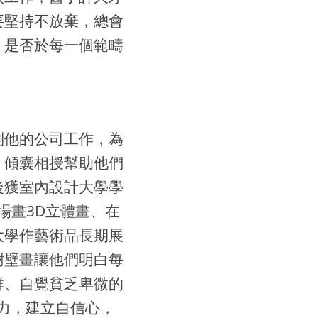
要堅持不放棄，總會
，是否於每一個範疇
」
到他的公司工作，為
，傾囊相授幫助他們
後獲室內設計大學學
場畫3D立體畫、在
大學作藝術品長期展
樹壁畫讓他們明白每
群、自覺貧乏卑微的
力，建立自信心，