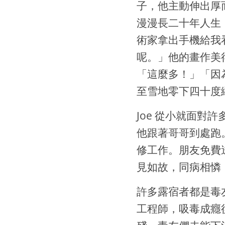
子，他主動伸出厚
漫漫長二十年人生
術家拿出手機給我
呢。」他的畫作美
「這麼多！」「因
至雪地零下四十度
Joe 從小就面
他跟著哥哥到處跑。
修工作。朋友免費
見如故，同病相憐
許多露宿者都是毒
工程師，吸毒成癮