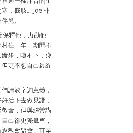
仍舊過一樣痛苦的生
，截肢。Joe 非
去伴兒。
元保釋他，力勸他
毒村住一年，期間不
回踱步，嚥不下，瘦
，但更不想自己最終
工們請教字詞意義，
好好活下去做見證，
返教會，但與經常講
，自己卻更覺孤單，
持返教會聚會。直至