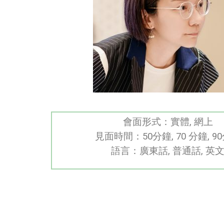
會面形式：實體, 網上
見面時間：50分鐘, 70 分鐘, 9
語言：廣東話, 普通話, 英