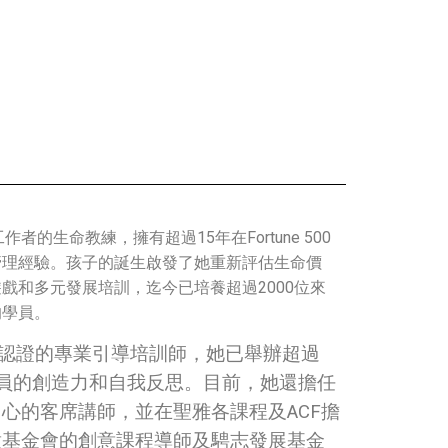
作者的生命教練，擁有超過15年在Fortune 500
管理經驗。孩子的誕生啟發了她重新評估生命價
戲和多元發展培訓，迄今已培養超過2000位來
的學員。
 of You®認證的專業引導培訓師，她已舉辦超過
學員的創造力和自我反思。目前，她還擔任
心的客席講師，並在聖雅各課程及ACF擔
童基金會的創意課程導師及騁志發展基金