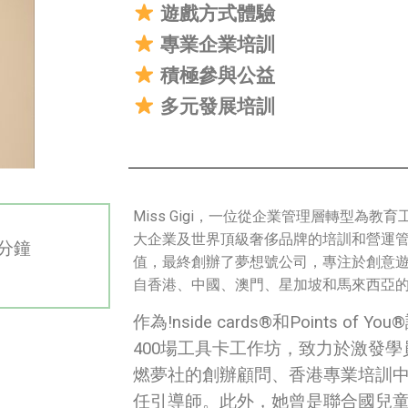
遊戲方式體驗
專業企業培訓
積極參與公益
多元發展培訓
Miss Gigi，一位從企業管理層轉型為教育工
大企業及世界頂級奢侈品牌的培訓和營運
0分鐘
值，最終創辦了夢想號公司，專注於創意遊
文
自香港、中國、澳門、星加坡和馬來西亞
作為!nside cards®和Points
400場工具卡工作坊，致力於激發
燃夢社的創辦顧問、香港專業培訓中
任引導師。此外，她曾是聯合國兒