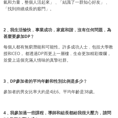
氣和力量，整個人活起來」﹑「結識了一群知心好友」﹑
「找到持續成長的竅門」。
2﹑我生活愉快﹐事業成功﹐家庭和諧﹐沒有任何問題﹐為
甚麼要參加DP﹖
每個人都有無窮潛能和可能性。許多成功人士﹐包括大學教
授和CEO， 都透過DP而更上一層樓﹐生命更加精彩燦爛，
並愛上這個充滿人情味的真摯社群。
3﹑DP參加者的平均年齡和性別比例是多少﹖
參加者的男女比率大約是4比6。平均年齡是38歲。
4﹑我參加過一些課程﹐導師和組長都給我很大壓力﹐請問