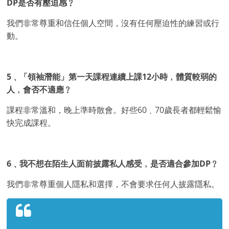
DP是否有壓迫感﹖
我們非常尊重和信任個人空間，沒有任何壓迫性的練習或行
動。
5﹑「領袖潛能」第一天課程連續上課12小時﹐體質較弱的
人﹐會否不適應﹖
課程非常溫和，晚上準時散會。好些60﹑70歲長者都輕鬆愉
快完成課程。
6﹑我不想在陌生人面前披露私人感受﹐是否適合參加DP﹖
我們非常尊重個人隱私和選擇，不會要求任何人披露隱私。