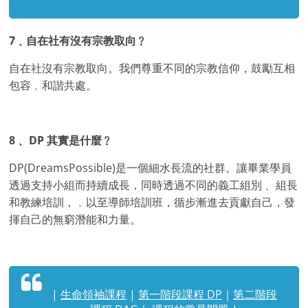
7﹑自在社有沒有宗教取向﹖
自在社沒有宗教取向。我們尊重不同的宗教信仰，鼓勵互相
包容﹐和諧共處。
8﹑ DP 其實是什麼﹖
DP(DreamsPossible)是一個細水長流的社群。讓畢業學員
透過支持小組而持續成長，同時透過不同的義工組別﹑ 組長
和教練培訓，﹐以至導師培訓班，循步漸進去貢獻自己，發
揮自己的無窮潛能和力量。
|
生命領袖課程
|
第一階段課程 DP
｜
第二階段