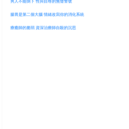
男人不能倒下 性與自尊的無聲警號
腸胃是第二個大腦 情緒改寫你的消化系統
療癒師的脆弱 資深治療師自殺的沉思