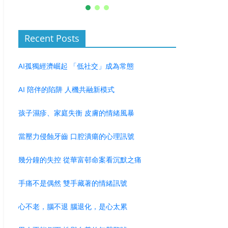
Recent Posts
AI孤獨經濟崛起 「低社交」成為常態
AI 陪伴的陷阱 人機共融新模式
孩子濕疹、家庭失衡 皮膚的情緒風暴
當壓力侵蝕牙齒 口腔潰瘍的心理訊號
幾分鐘的失控 從華富邨命案看沉默之痛
手痛不是偶然 雙手藏著的情緒訊號
心不老，腦不退 腦退化，是心太累