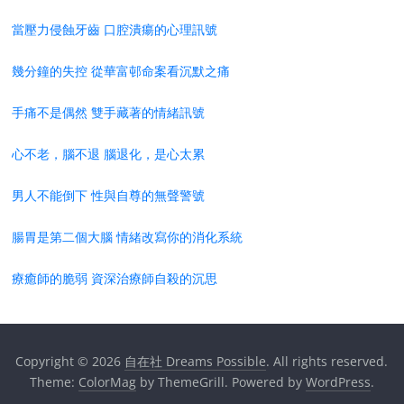
當壓力侵蝕牙齒 口腔潰瘍的心理訊號
幾分鐘的失控 從華富邨命案看沉默之痛
手痛不是偶然 雙手藏著的情緒訊號
心不老，腦不退 腦退化，是心太累
男人不能倒下 性與自尊的無聲警號
腸胃是第二個大腦 情緒改寫你的消化系統
療癒師的脆弱 資深治療師自殺的沉思
Copyright © 2026
自在社 Dreams Possible
. All rights reserved.
Theme:
ColorMag
by ThemeGrill. Powered by
WordPress
.