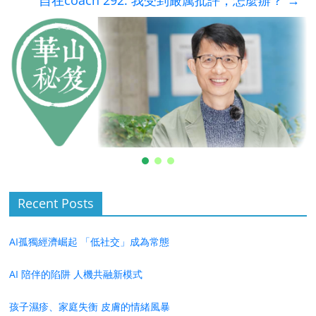
自在coach 292: 我受到嚴厲批評，怎麼辦？
→
Recent Posts
AI孤獨經濟崛起 「低社交」成為常態
AI 陪伴的陷阱 人機共融新模式
孩子濕疹、家庭失衡 皮膚的情緒風暴