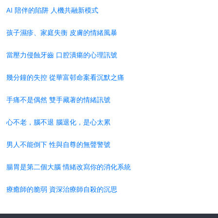
AI 陪伴的陷阱 人機共融新模式
孩子濕疹、家庭失衡 皮膚的情緒風暴
當壓力侵蝕牙齒 口腔潰瘍的心理訊號
幾分鐘的失控 從華富邨命案看沉默之痛
手痛不是偶然 雙手藏著的情緒訊號
心不老，腦不退 腦退化，是心太累
男人不能倒下 性與自尊的無聲警號
腸胃是第二個大腦 情緒改寫你的消化系統
療癒師的脆弱 資深治療師自殺的沉思