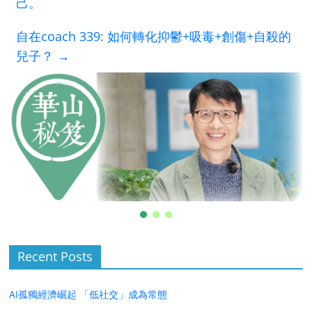
己。
自在coach 339: 如何轉化抑鬱+吸毒+創傷+自殺的
兒子？
→
Recent Posts
AI孤獨經濟崛起 「低社交」成為常態