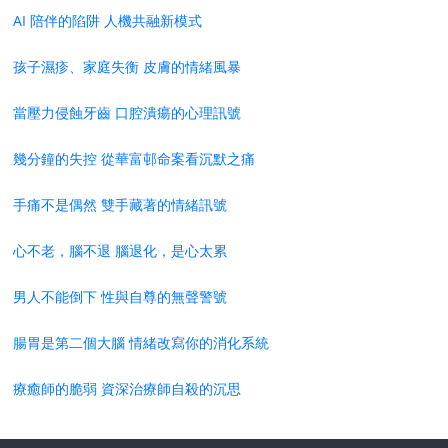
AI 陪伴的陷阱 人機共融新模式
孩子濕疹、家庭失衡 皮膚的情緒風暴
當壓力侵蝕牙齒 口腔潰瘍的心理訊號
幾分鐘的失控 從華富邨命案看沉默之痛
手痛不是偶然 雙手藏著的情緒訊號
心不老，腦不退 腦退化，是心太累
男人不能倒下 性與自尊的無聲警號
腸胃是第二個大腦 情緒改寫你的消化系統
療癒師的脆弱 資深治療師自殺的沉思