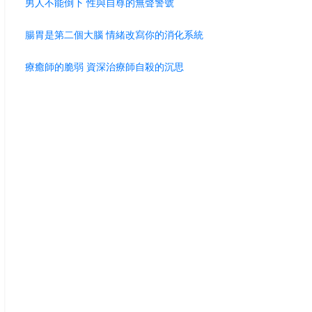
男人不能倒下 性與自尊的無聲警號
腸胃是第二個大腦 情緒改寫你的消化系統
療癒師的脆弱 資深治療師自殺的沉思