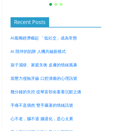
Recent Posts
AI孤獨經濟崛起 「低社交」成為常態
AI 陪伴的陷阱 人機共融新模式
孩子濕疹、家庭失衡 皮膚的情緒風暴
當壓力侵蝕牙齒 口腔潰瘍的心理訊號
幾分鐘的失控 從華富邨命案看沉默之痛
手痛不是偶然 雙手藏著的情緒訊號
心不老，腦不退 腦退化，是心太累