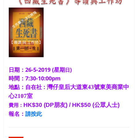
日期：2
6
-5-2019 (星期
)
日
時間：7:30-10:00pm
灣仔皇后大道東
43
號東美商業中
地點：自在社
:
心
2107
室
HK$30 (DP
朋友
) / HK$50 (
公眾人士
)
費用：
報名：
請按此