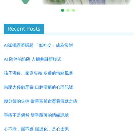
Recent Posts
AI孤獨經濟崛起 「低社交」成為常態
AI 陪伴的陷阱 人機共融新模式
孩子濕疹、家庭失衡 皮膚的情緒風暴
當壓力侵蝕牙齒 口腔潰瘍的心理訊號
幾分鐘的失控 從華富邨命案看沉默之痛
手痛不是偶然 雙手藏著的情緒訊號
心不老，腦不退 腦退化，是心太累