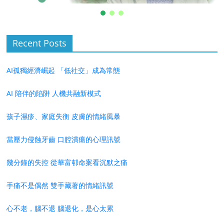
Recent Posts
AI孤獨經濟崛起 「低社交」成為常態
AI 陪伴的陷阱 人機共融新模式
孩子濕疹、家庭失衡 皮膚的情緒風暴
當壓力侵蝕牙齒 口腔潰瘍的心理訊號
幾分鐘的失控 從華富邨命案看沉默之痛
手痛不是偶然 雙手藏著的情緒訊號
心不老，腦不退 腦退化，是心太累