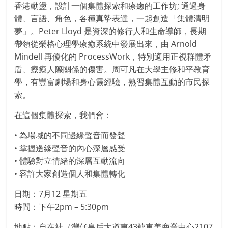
香港動盪，設計一個集體探索和療癒的工作坊; 通過身
體、言語、角色，各種真摯表達，一起創造「集體清明
夢」。Peter Lloyd 是資深的修行人和生命導師，長期
帶領從榮格心理學療癒系統中發展出來，由 Arnold
Mindell 再優化的 ProcessWork，特別適用正視群體矛
盾、療癒人際關係的傷害。周可凡在大學主修和平教育
學，有豐富劇場和身心靈經驗，熟習集體互動的市民探
索。
在這個集體探索，我們會：
• 為場域的不同邊緣聲音而發聲
• 掌握邊緣聲音的內心深層感受
• 體驗對立情緒的深層互動流向
• 容許大家創造個人和集體轉化
日期：7月12 星期五
時間：下午2pm – 5:30pm
地點：自在社（灣仔皇后大道東43號東美商業中心2107