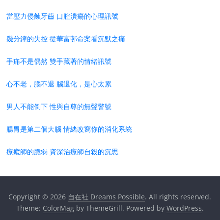
當壓力侵蝕牙齒 口腔潰瘍的心理訊號
幾分鐘的失控 從華富邨命案看沉默之痛
手痛不是偶然 雙手藏著的情緒訊號
心不老，腦不退 腦退化，是心太累
男人不能倒下 性與自尊的無聲警號
腸胃是第二個大腦 情緒改寫你的消化系統
療癒師的脆弱 資深治療師自殺的沉思
Copyright © 2026
自在社 Dreams Possible
. All rights reserved.
Theme:
ColorMag
by ThemeGrill. Powered by
WordPress
.