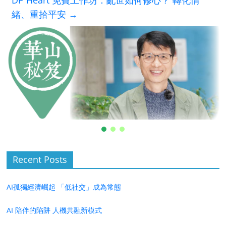
DP Heart 免費工作坊：亂世如何修心？ 轉化情
緒、重拾平安
→
Recent Posts
AI孤獨經濟崛起 「低社交」成為常態
AI 陪伴的陷阱 人機共融新模式