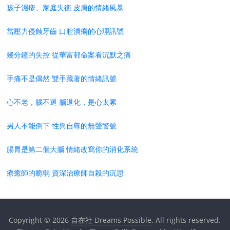
孩子濕疹、家庭失衡 皮膚的情緒風暴
當壓力侵蝕牙齒 口腔潰瘍的心理訊號
幾分鐘的失控 從華富邨命案看沉默之痛
手痛不是偶然 雙手藏著的情緒訊號
心不老，腦不退 腦退化，是心太累
男人不能倒下 性與自尊的無聲警號
腸胃是第二個大腦 情緒改寫你的消化系統
療癒師的脆弱 資深治療師自殺的沉思
Copyright © 2026
自在社 Dreams Possible
. All rights reserved.