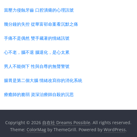
當壓力侵蝕牙齒 口腔潰瘍的心理訊號
幾分鐘的失控 從華富邨命案看沉默之痛
手痛不是偶然 雙手藏著的情緒訊號
心不老，腦不退 腦退化，是心太累
男人不能倒下 性與自尊的無聲警號
腸胃是第二個大腦 情緒改寫你的消化系統
療癒師的脆弱 資深治療師自殺的沉思
Copyright © 2026
自在社 Dreams Possible
. All rights reserved.
Theme:
ColorMag
by ThemeGrill. Powered by
WordPress
.