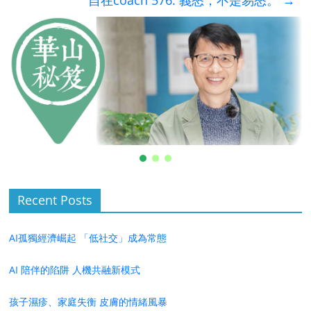
自在coach 576: 義怒，不是易怒。
→
Recent Posts
AI孤獨經濟崛起 「低社交」成為常態
AI 陪伴的陷阱 人機共融新模式
孩子濕疹、家庭失衡 皮膚的情緒風暴