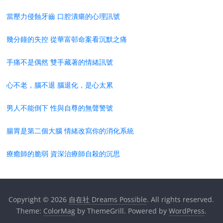
當壓力侵蝕牙齒 口腔潰瘍的心理訊號
幾分鐘的失控 從華富邨命案看沉默之痛
手痛不是偶然 雙手藏著的情緒訊號
心不老，腦不退 腦退化，是心太累
男人不能倒下 性與自尊的無聲警號
腸胃是第二個大腦 情緒改寫你的消化系統
療癒師的脆弱 資深治療師自殺的沉思
Copyright © 2026
自在社 Dreams Possible
. All rights reserved.
Theme:
ColorMag
by ThemeGrill. Powered by
WordPress
.