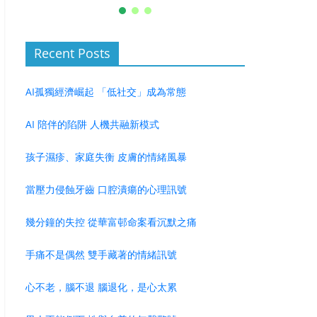
Recent Posts
AI孤獨經濟崛起 「低社交」成為常態
AI 陪伴的陷阱 人機共融新模式
孩子濕疹、家庭失衡 皮膚的情緒風暴
當壓力侵蝕牙齒 口腔潰瘍的心理訊號
幾分鐘的失控 從華富邨命案看沉默之痛
手痛不是偶然 雙手藏著的情緒訊號
心不老，腦不退 腦退化，是心太累