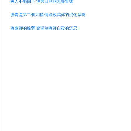
男人不能倒下 性與自尊的無聲警號
腸胃是第二個大腦 情緒改寫你的消化系統
療癒師的脆弱 資深治療師自殺的沉思