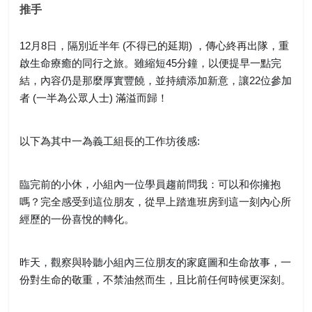
推手
12
月
8
日，隔別近半年
(
不得已的延期
)
，傳心終再出隊，重
啟生命療癒的同行之旅。雖縮短
45
分鐘，以便提早一點完
結，內容仍是那麼厚實豐饒，並持續添加新意，讓
22
位參加
者
(
一半為公眾人士
)
滿溢而歸！
以下為其中一為義工組長的工作坊後感
:
臨完前的小休，小組內一位學員趨前問我：可以和你擁抱
嗎？
完全感受到這位朋友，從早上踏進班房到這一刻內心所
經歷的一份喜悅的轉化。
昨天，觀察與聆聽小組內三位朋友的家庭圖和生命故事，一
份對生命的敬重，不禁油然而生，且比前任何時候更深刻。