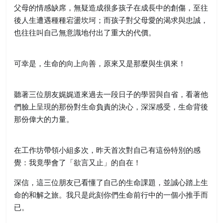
父母的情感缺席，無疑造成很多孩子在成長中的創傷，至往
後人生遭遇種種宕盪坎坷；而孩子對父母愛的渴求與忠誠，
也往往叫自己無意識地付出了重大的代價。
可幸是，生命的向上向善，原來又是那麼與生俱來！
聽著三位朋友娓娓道來過去一段日子的學習與自省，看著他
們臉上呈現的那份對生命負責的決心，深深感受，生命背後
那份偉大的力量。
在工作坊帶領小組多次，昨天首次對自己有這份特別的感
覺：我竟學會了「欲言又止」的自在！
深信，這三位朋友已看懂了自己的生命課題，並誠心踏上生
命的和解之旅。我只是此刻你們生命前行中的一個小推手而
已。