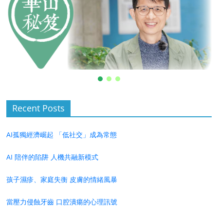
Recent Posts
AI孤獨經濟崛起 「低社交」成為常態
AI 陪伴的陷阱 人機共融新模式
孩子濕疹、家庭失衡 皮膚的情緒風暴
當壓力侵蝕牙齒 口腔潰瘍的心理訊號