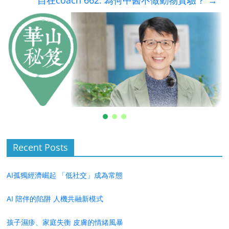
自在coach 662: 為何中醫不做動物實驗？
→
Recent Posts
AI孤獨經濟崛起 「低社交」成為常態
AI 陪伴的陷阱 人機共融新模式
孩子濕疹、家庭失衡 皮膚的情緒風暴