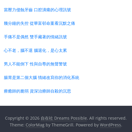
當壓力侵蝕牙齒 口腔潰瘍的心理訊號
幾分鐘的失控 從華富邨命案看沉默之痛
手痛不是偶然 雙手藏著的情緒訊號
心不老，腦不退 腦退化，是心太累
男人不能倒下 性與自尊的無聲警號
腸胃是第二個大腦 情緒改寫你的消化系統
療癒師的脆弱 資深治療師自殺的沉思
Copyright © 2026
自在社 Dreams Possible
. All rights reserved.
Theme:
ColorMag
by ThemeGrill. Powered by
WordPress
.