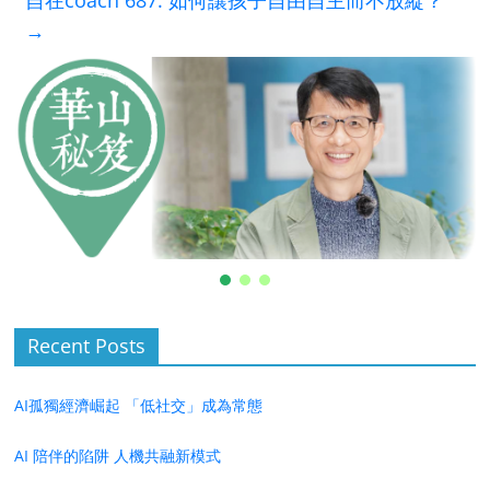
自在coach 687: 如何讓孩子自由自主而不放縱？
→
Recent Posts
AI孤獨經濟崛起 「低社交」成為常態
AI 陪伴的陷阱 人機共融新模式