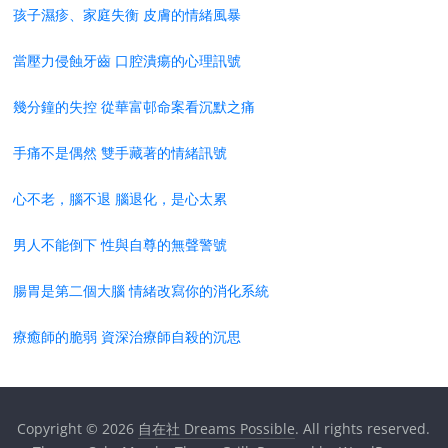
孩子濕疹、家庭失衡 皮膚的情緒風暴
當壓力侵蝕牙齒 口腔潰瘍的心理訊號
幾分鐘的失控 從華富邨命案看沉默之痛
手痛不是偶然 雙手藏著的情緒訊號
心不老，腦不退 腦退化，是心太累
男人不能倒下 性與自尊的無聲警號
腸胃是第二個大腦 情緒改寫你的消化系統
療癒師的脆弱 資深治療師自殺的沉思
Copyright © 2026
自在社 Dreams Possible
. All rights reserved.