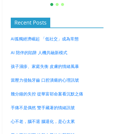
Recent Posts
AI孤獨經濟崛起 「低社交」成為常態
AI 陪伴的陷阱 人機共融新模式
孩子濕疹、家庭失衡 皮膚的情緒風暴
當壓力侵蝕牙齒 口腔潰瘍的心理訊號
幾分鐘的失控 從華富邨命案看沉默之痛
手痛不是偶然 雙手藏著的情緒訊號
心不老，腦不退 腦退化，是心太累