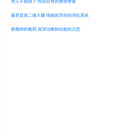
男人不能倒下 性與自尊的無聲警號
腸胃是第二個大腦 情緒改寫你的消化系統
療癒師的脆弱 資深治療師自殺的沉思