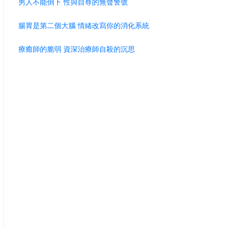
男人不能倒下 性與自尊的無聲警號
腸胃是第二個大腦 情緒改寫你的消化系統
療癒師的脆弱 資深治療師自殺的沉思