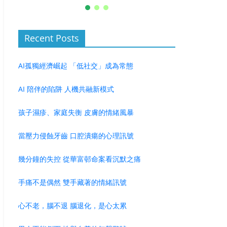
Recent Posts
AI孤獨經濟崛起 「低社交」成為常態
AI 陪伴的陷阱 人機共融新模式
孩子濕疹、家庭失衡 皮膚的情緒風暴
當壓力侵蝕牙齒 口腔潰瘍的心理訊號
幾分鐘的失控 從華富邨命案看沉默之痛
手痛不是偶然 雙手藏著的情緒訊號
心不老，腦不退 腦退化，是心太累