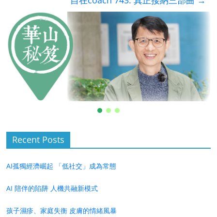
自在coach 743: 真正接納三部曲
→
Recent Posts
AI孤獨經濟崛起 「低社交」成為常態
AI 陪伴的陷阱 人機共融新模式
孩子濕疹、家庭失衡 皮膚的情緒風暴