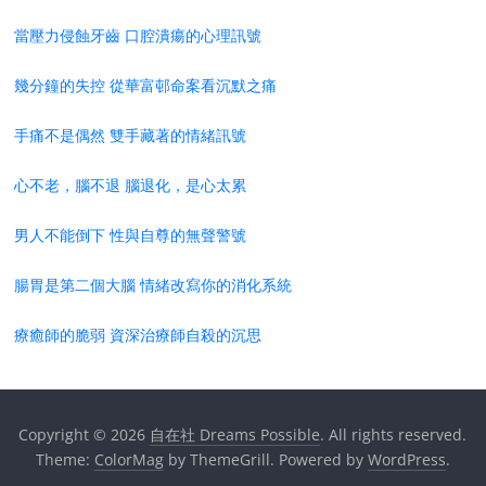
當壓力侵蝕牙齒 口腔潰瘍的心理訊號
幾分鐘的失控 從華富邨命案看沉默之痛
手痛不是偶然 雙手藏著的情緒訊號
心不老，腦不退 腦退化，是心太累
男人不能倒下 性與自尊的無聲警號
腸胃是第二個大腦 情緒改寫你的消化系統
療癒師的脆弱 資深治療師自殺的沉思
Copyright © 2026
自在社 Dreams Possible
. All rights reserved.
Theme:
ColorMag
by ThemeGrill. Powered by
WordPress
.