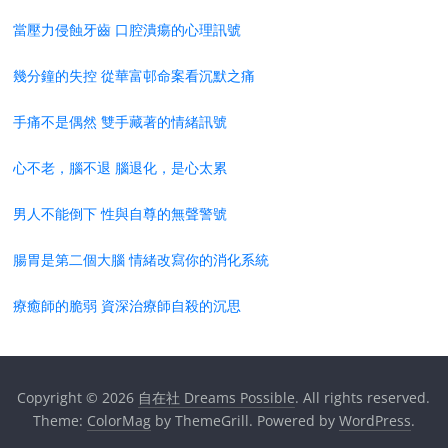
當壓力侵蝕牙齒 口腔潰瘍的心理訊號
幾分鐘的失控 從華富邨命案看沉默之痛
手痛不是偶然 雙手藏著的情緒訊號
心不老，腦不退 腦退化，是心太累
男人不能倒下 性與自尊的無聲警號
腸胃是第二個大腦 情緒改寫你的消化系統
療癒師的脆弱 資深治療師自殺的沉思
Copyright © 2026
自在社 Dreams Possible
. All rights reserved.
Theme:
ColorMag
by ThemeGrill. Powered by
WordPress
.