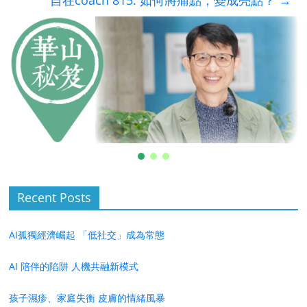
自在coach 815: 如何將痛點，變成亮點？
→
Recent Posts
AI孤獨經濟崛起 「低社交」成為常態
AI 陪伴的陷阱 人機共融新模式
孩子濕疹、家庭失衡 皮膚的情緒風暴