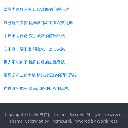
當壓力侵蝕牙齒 口腔潰瘍的心理訊號
幾分鐘的失控 從華富邨命案看沉默之痛
手痛不是偶然 雙手藏著的情緒訊號
心不老，腦不退 腦退化，是心太累
男人不能倒下 性與自尊的無聲警號
腸胃是第二個大腦 情緒改寫你的消化系統
療癒師的脆弱 資深治療師自殺的沉思
Copyright © 2026
自在社 Dreams Possible
. All rights reserved.
Theme:
ColorMag
by ThemeGrill. Powered by
WordPress
.