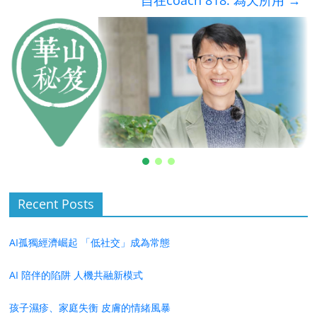
自在coach 818: 為天所用
→
Recent Posts
AI孤獨經濟崛起 「低社交」成為常態
AI 陪伴的陷阱 人機共融新模式
孩子濕疹、家庭失衡 皮膚的情緒風暴