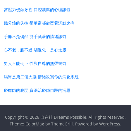
當壓力侵蝕牙齒 口腔潰瘍的心理訊號
幾分鐘的失控 從華富邨命案看沉默之痛
手痛不是偶然 雙手藏著的情緒訊號
心不老，腦不退 腦退化，是心太累
男人不能倒下 性與自尊的無聲警號
腸胃是第二個大腦 情緒改寫你的消化系統
療癒師的脆弱 資深治療師自殺的沉思
Copyright © 2026
自在社 Dreams Possible
. All rights reserved.
Theme:
ColorMag
by ThemeGrill. Powered by
WordPress
.