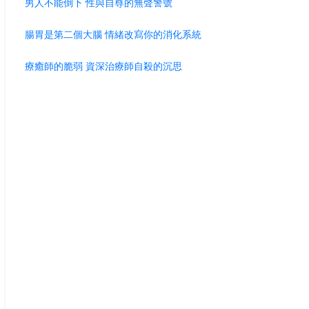
男人不能倒下 性與自尊的無聲警號
腸胃是第二個大腦 情緒改寫你的消化系統
療癒師的脆弱 資深治療師自殺的沉思