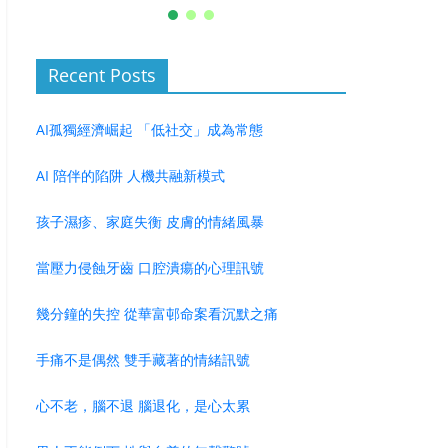
Recent Posts
AI孤獨經濟崛起 「低社交」成為常態
AI 陪伴的陷阱 人機共融新模式
孩子濕疹、家庭失衡 皮膚的情緒風暴
當壓力侵蝕牙齒 口腔潰瘍的心理訊號
幾分鐘的失控 從華富邨命案看沉默之痛
手痛不是偶然 雙手藏著的情緒訊號
心不老，腦不退 腦退化，是心太累