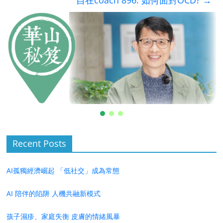
自在coach 896: 如何面對OCD?
→
Recent Posts
AI孤獨經濟崛起 「低社交」成為常態
AI 陪伴的陷阱 人機共融新模式
孩子濕疹、家庭失衡 皮膚的情緒風暴