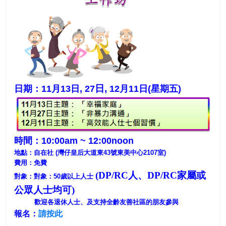
日,
日期：11月13日, 27
12月11日
(星期
五)
時間：10:00am ~ 12
:00noon
地點：自在社 (
灣仔皇后大道東
43
號東美中心
2107
室)
費用：
免費
(
DP/RC
人
、
DP/RC
家屬
或
對象：
對象：
50
歲以上人士
公眾人士均可
)
歡迎
各退休人士、及支持全齡友善社區的朋友
參與
報名：
請按此