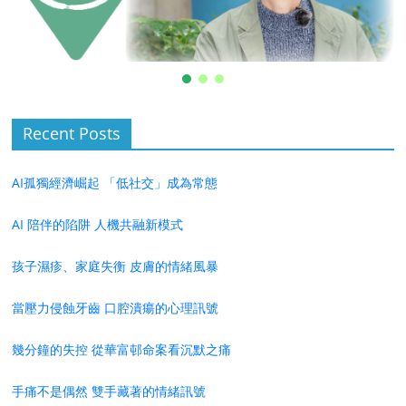
Recent Posts
AI孤獨經濟崛起 「低社交」成為常態
AI 陪伴的陷阱 人機共融新模式
孩子濕疹、家庭失衡 皮膚的情緒風暴
當壓力侵蝕牙齒 口腔潰瘍的心理訊號
幾分鐘的失控 從華富邨命案看沉默之痛
手痛不是偶然 雙手藏著的情緒訊號