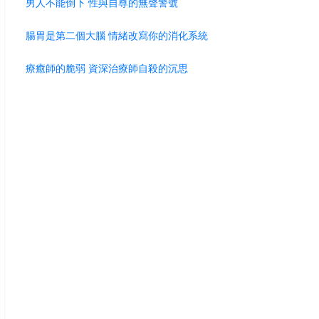
男人不能倒下 性與自尊的無聲警號
腸胃是第二個大腦 情緒改寫你的消化系統
療癒師的脆弱 資深治療師自殺的沉思