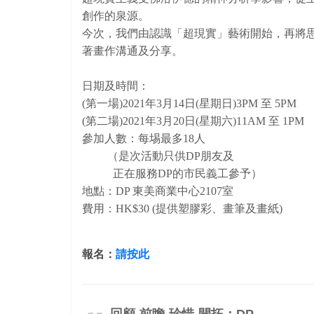
創作的泉源。
今次，我們由認識「超現實」藝術開始，再將
著畫作溝通及分享。
日期及時間：
(
第一場
)2021
年
3
月
14
日
(
星期日
)3PM
至
5PM
(
第二場
)2021
年
3
月
20
日
(
星期六
)11AM
至
1PM
參加人數：每埸最多
18
人
（是次活動只供
DP
朋友及
正在服務
DP
的市民義工參予）
地點：
DP
東美商業中心
2107
室
費用：
HK$30
(
提供塑膠彩、畫筆及畫紙
)
報名：
請按此
回顧-前瞻-珍惜-開拓：DP