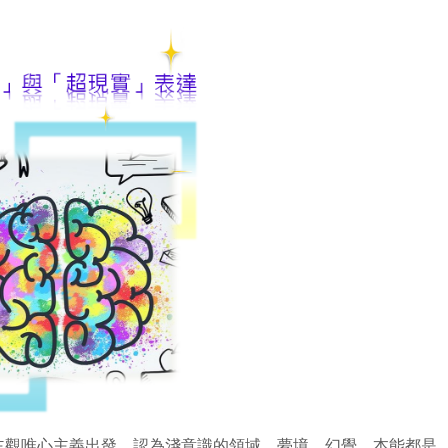
主觀唯心主義出發，認為淺意識的領域、夢境、幻覺、本能都是