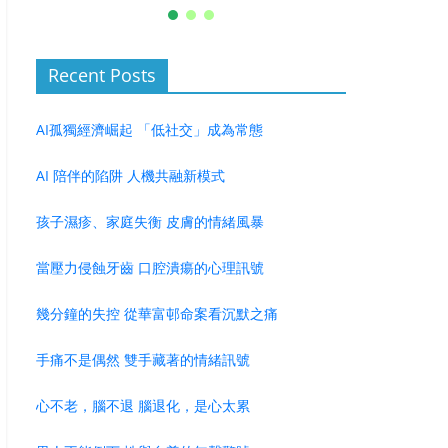
Recent Posts
AI孤獨經濟崛起 「低社交」成為常態
AI 陪伴的陷阱 人機共融新模式
孩子濕疹、家庭失衡 皮膚的情緒風暴
當壓力侵蝕牙齒 口腔潰瘍的心理訊號
幾分鐘的失控 從華富邨命案看沉默之痛
手痛不是偶然 雙手藏著的情緒訊號
心不老，腦不退 腦退化，是心太累