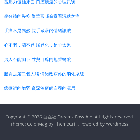
當壓力侵蝕牙齒 口腔潰瘍的心理訊號
幾分鐘的失控 從華富邨命案看沉默之痛
手痛不是偶然 雙手藏著的情緒訊號
心不老，腦不退 腦退化，是心太累
男人不能倒下 性與自尊的無聲警號
腸胃是第二個大腦 情緒改寫你的消化系統
療癒師的脆弱 資深治療師自殺的沉思
Copyright © 2026
自在社 Dreams Possible
. All rights reserved.
Theme:
ColorMag
by ThemeGrill. Powered by
WordPress
.