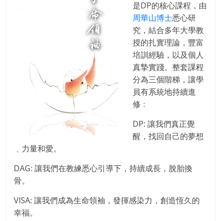
是DP的核心課程，由
周華山博士
悉心研
究，結合多年大學教
授的扎實理論，豐富
培訓經驗，以及個人
真摯實踐。整套課程
分為三個階梯，讓學
員有系統地持續進
修﹕
DP: 讓我們真正覺
醒，找回自己的夢想
﹑力量和愛。
DAG: 讓我們在教練悉心引導下，持續成長，脫胎換
骨。
VISA: 讓我們成為生命領袖，發揮感染力，創造恆久的
幸福。