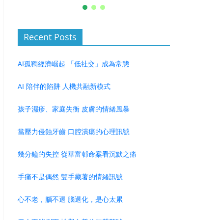
Recent Posts
AI孤獨經濟崛起 「低社交」成為常態
AI 陪伴的陷阱 人機共融新模式
孩子濕疹、家庭失衡 皮膚的情緒風暴
當壓力侵蝕牙齒 口腔潰瘍的心理訊號
幾分鐘的失控 從華富邨命案看沉默之痛
手痛不是偶然 雙手藏著的情緒訊號
心不老，腦不退 腦退化，是心太累