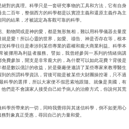
是絕對的真理。科學只是一套研究事物的工具和方法，它有自身
過去二百年，整個西方的科學都是以實證主義和還原主義作為主
相同的結果，才被認定為客觀可靠的科學。
侶、動物間或是神的愛，都是無形無相，難以用科學儀器去量度
量就是愛！所以心靈的世界，如愛、禱告、神是否存在等，根本
何況科學往往是牽涉到某些專業的霸權和龐大商業利益。科學本
常被挪用為利益者服務。譬如，我曾經參與一系列的情緒病講
都免費參加，開支是非常龐大的，為什麼可以如此花費？背後是
年都是數以億計的收益，於是藥廠便邀請了某些專家來教導醫生
握到的所謂科學資訊，背後可能是被某些大財團操控著，只不過
最科學的選擇，所以大家便不假思索地跟隨。就像是美國，有
，他們是不會讓家人接受自己給予病人的治療方式，你說何其荒
激科學所帶來的一切，同時我覺得與其迷信科學，倒不如更用心
服務對象真正受惠，尋回自己的力量和愛。