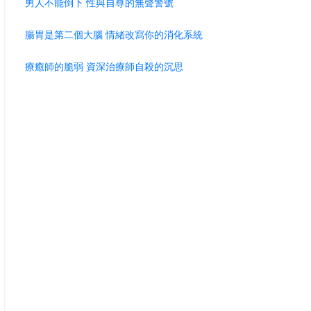
男人不能倒下 性與自尊的無聲警號
腸胃是第二個大腦 情緒改寫你的消化系統
療癒師的脆弱 資深治療師自殺的沉思