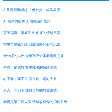
AI孤獨經濟崛起 「低社交」成為常態
AI 陪伴的陷阱 人機共融新模式
孩子濕疹、家庭失衡 皮膚的情緒風暴
當壓力侵蝕牙齒 口腔潰瘍的心理訊號
幾分鐘的失控 從華富邨命案看沉默之痛
手痛不是偶然 雙手藏著的情緒訊號
心不老，腦不退 腦退化，是心太累
男人不能倒下 性與自尊的無聲警號
腸胃是第二個大腦 情緒改寫你的消化系統