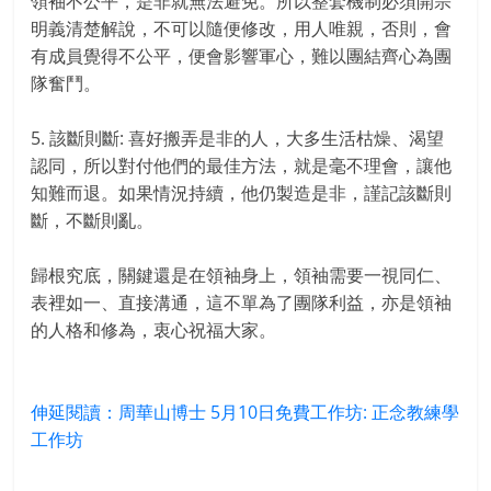
領袖不公平，是非就無法避免。所以整套機制必須開宗
明義清楚解說，不可以隨便修改，用人唯親，否則，會
有成員覺得不公平，便會影響軍心，難以團結齊心為團
隊奮鬥。
5. 該斷則斷: 喜好搬弄是非的人，大多生活枯燥、渴望
認同，所以對付他們的最佳方法，就是毫不理會，讓他
知難而退。如果情況持續，他仍製造是非，謹記該斷則
斷，不斷則亂。
歸根究底，關鍵還是在領袖身上，領袖需要一視同仁、
表裡如一、直接溝通，這不單為了團隊利益，亦是領袖
的人格和修為，衷心祝福大家。
伸延閱讀：周華山博士 5月10日免費工作坊: 正念教練學
工作坊