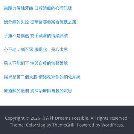
當壓力侵蝕牙齒 口腔潰瘍的心理訊號
幾分鐘的失控 從華富邨命案看沉默之痛
手痛不是偶然 雙手藏著的情緒訊號
心不老，腦不退 腦退化，是心太累
男人不能倒下 性與自尊的無聲警號
腸胃是第二個大腦 情緒改寫你的消化系統
療癒師的脆弱 資深治療師自殺的沉思
Copyright © 2026
自在社 Dreams Possible
. All rights reserved.
Theme:
ColorMag
by ThemeGrill. Powered by
WordPress
.