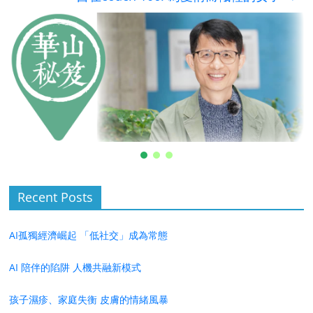
Recent Posts
AI孤獨經濟崛起 「低社交」成為常態
AI 陪伴的陷阱 人機共融新模式
孩子濕疹、家庭失衡 皮膚的情緒風暴