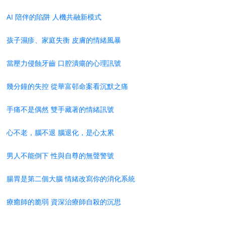
AI 陪伴的陷阱 人機共融新模式
孩子濕疹、家庭失衡 皮膚的情緒風暴
當壓力侵蝕牙齒 口腔潰瘍的心理訊號
幾分鐘的失控 從華富邨命案看沉默之痛
手痛不是偶然 雙手藏著的情緒訊號
心不老，腦不退 腦退化，是心太累
男人不能倒下 性與自尊的無聲警號
腸胃是第二個大腦 情緒改寫你的消化系統
療癒師的脆弱 資深治療師自殺的沉思