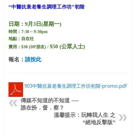
“
中醫
抗衰老養生調理
工作坊
”初階
日期：9
月3
日
(
星期一
)
時間：
7:30 ~ 9:30pm
地點：自在社
$50 (
公眾人士
)
費用：
$30 (DP
朋友
) /
報名：
請按此
903中醫抗衰老養生調理工作坊初階-promo.pdf
傳媒不知道的不知道 ----
誰在扮．督．察？
溫馨提示：玩轉我人生 之
“絕地反擊版”