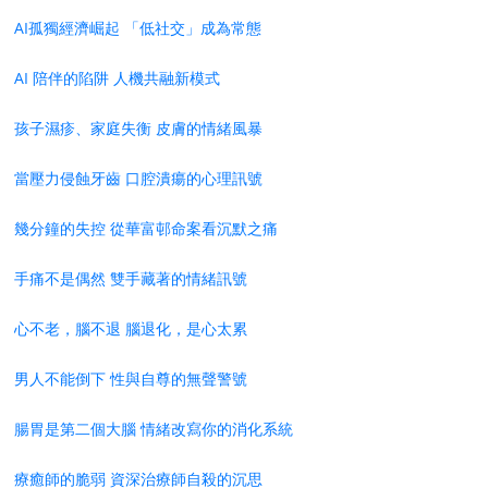
AI孤獨經濟崛起 「低社交」成為常態
AI 陪伴的陷阱 人機共融新模式
孩子濕疹、家庭失衡 皮膚的情緒風暴
當壓力侵蝕牙齒 口腔潰瘍的心理訊號
幾分鐘的失控 從華富邨命案看沉默之痛
手痛不是偶然 雙手藏著的情緒訊號
心不老，腦不退 腦退化，是心太累
男人不能倒下 性與自尊的無聲警號
腸胃是第二個大腦 情緒改寫你的消化系統
療癒師的脆弱 資深治療師自殺的沉思