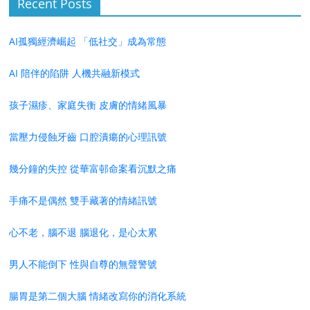
Recent Posts
AI孤獨經濟崛起 「低社交」成為常態
AI 陪伴的陷阱 人機共融新模式
孩子濕疹、家庭失衡 皮膚的情緒風暴
當壓力侵蝕牙齒 口腔潰瘍的心理訊號
幾分鐘的失控 從華富邨命案看沉默之痛
手痛不是偶然 雙手藏著的情緒訊號
心不老，腦不退 腦退化，是心太累
男人不能倒下 性與自尊的無聲警號
腸胃是第二個大腦 情緒改寫你的消化系統