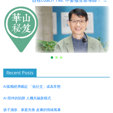
自在coach 198: 不要做生命導師！
→
Recent Posts
AI孤獨經濟崛起 「低社交」成為常態
AI 陪伴的陷阱 人機共融新模式
孩子濕疹、家庭失衡 皮膚的情緒風暴