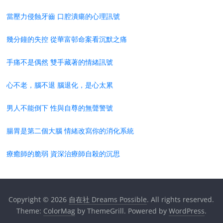
當壓力侵蝕牙齒 口腔潰瘍的心理訊號
幾分鐘的失控 從華富邨命案看沉默之痛
手痛不是偶然 雙手藏著的情緒訊號
心不老，腦不退 腦退化，是心太累
男人不能倒下 性與自尊的無聲警號
腸胃是第二個大腦 情緒改寫你的消化系統
療癒師的脆弱 資深治療師自殺的沉思
Copyright © 2026
自在社 Dreams Possible
. All rights reserved.
Theme:
ColorMag
by ThemeGrill. Powered by
WordPress
.