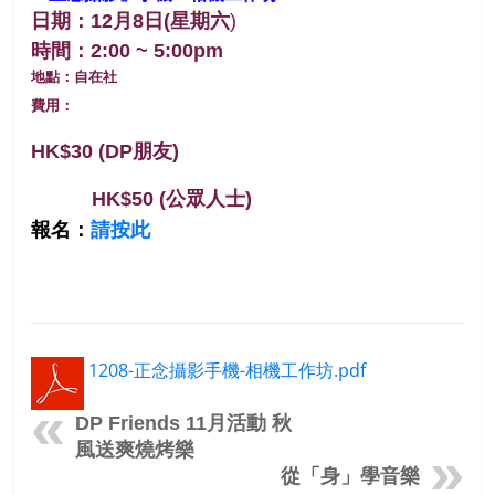
日期：12月8日(星期
六
)
時間：2:00 ~ 5:00pm
地點：自在社
費用：
HK$30 (DP朋友)
HK$50 (公眾人士)
報名：
請按此
1208-正念攝影手機-相機工作坊.pdf
DP Friends 11月活動 秋
風送爽燒烤樂
從「身」學音樂