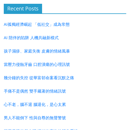
Recent Posts
AI孤獨經濟崛起 「低社交」成為常態
AI 陪伴的陷阱 人機共融新模式
孩子濕疹、家庭失衡 皮膚的情緒風暴
當壓力侵蝕牙齒 口腔潰瘍的心理訊號
幾分鐘的失控 從華富邨命案看沉默之痛
手痛不是偶然 雙手藏著的情緒訊號
心不老，腦不退 腦退化，是心太累
男人不能倒下 性與自尊的無聲警號