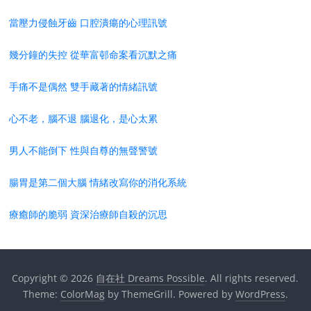
當壓力侵蝕牙齒 口腔潰瘍的心理訊號
幾分鐘的失控 從華富邨命案看沉默之痛
手痛不是偶然 雙手藏著的情緒訊號
心不老，腦不退 腦退化，是心太累
男人不能倒下 性與自尊的無聲警號
腸胃是第二個大腦 情緒改寫你的消化系統
療癒師的脆弱 資深治療師自殺的沉思
Copyright © 2026
自在社 Dreams Possible
. All rights reserved.
Theme:
ColorMag
by ThemeGrill. Powered by
WordPress
.