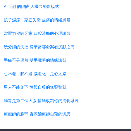
AI 陪伴的陷阱 人機共融新模式
孩子濕疹、家庭失衡 皮膚的情緒風暴
當壓力侵蝕牙齒 口腔潰瘍的心理訊號
幾分鐘的失控 從華富邨命案看沉默之痛
手痛不是偶然 雙手藏著的情緒訊號
心不老，腦不退 腦退化，是心太累
男人不能倒下 性與自尊的無聲警號
腸胃是第二個大腦 情緒改寫你的消化系統
療癒師的脆弱 資深治療師自殺的沉思