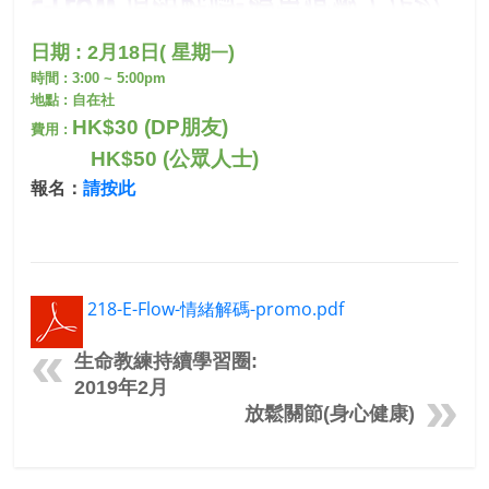
一
日期
: 2
月18
日
(
星期
)
時間
: 3
:00 ~ 5:00pm
地點
:
自在社
HK$30 (DP
朋友
)
費用
:
HK$50 (
公眾人士
)
報名：
請按此
218-E-Flow-情緒解碼-promo.pdf
生命教練持續學習圈:
2019年2月
放鬆關節(身心健康)