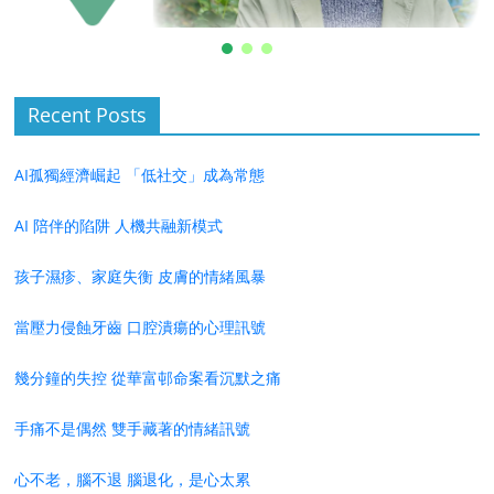
Recent Posts
AI孤獨經濟崛起 「低社交」成為常態
AI 陪伴的陷阱 人機共融新模式
孩子濕疹、家庭失衡 皮膚的情緒風暴
當壓力侵蝕牙齒 口腔潰瘍的心理訊號
幾分鐘的失控 從華富邨命案看沉默之痛
手痛不是偶然 雙手藏著的情緒訊號
心不老，腦不退 腦退化，是心太累