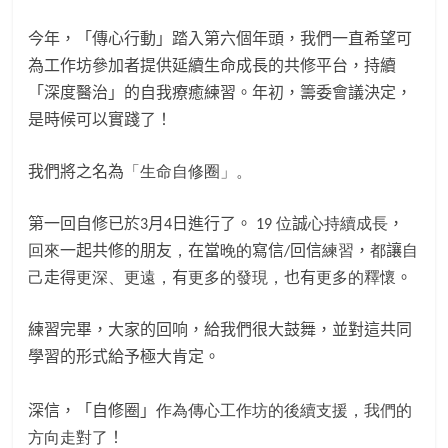
今年，「傳心行動」踏入第六個年頭，我們一直希望可
為工作坊參加者提供延續生命成長的共修平台，持續
「深度醫治」的自我療癒練習。年初，籌委會議決定，
是時候可以實踐了！
我們將之名為
「生命自修圈」。
第一回自修已於
月
日進行了。
位
誠
心持續成長
，
3
4
19
回來
一起共修的朋友
，
在當
晚的
寫信
回信
練習
，
都
讓
自
/
己
走得
更深、更遠，
有
更多的發現，
也有
更多的釋懷
。
練習完畢，大家的回响，給我們很大鼓舞，並對這共同
學習的形式給予極大肯定。
深信，「自修圈」
作為傳心工作坊的後續支援，
我們的
方向走對了
！