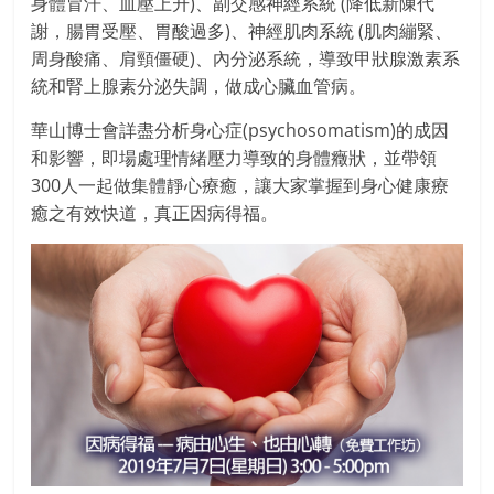
身體冒汗、血壓上升)、副交感神經系統 (降低新陳代
謝，腸胃受壓、胃酸過多)、神經肌肉系統 (肌肉繃緊、
周身酸痛、肩頸僵硬)、內分泌系統，導致甲狀腺激素系
統和腎上腺素分泌失調，做成心臟血管病。
華山博士會詳盡分析身心症(psychosomatism)的成因
和影響，即場處理情緒壓力導致的身體癥狀，並帶領
300人一起做集體靜心療癒，讓大家掌握到身心健康療
癒之有效快道，真正因病得福。