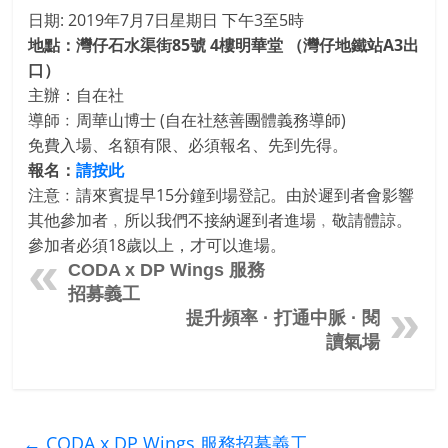
日期: 2019年7月7日星期日 下午3至5時
地點：灣仔石水渠街85號 4樓明華堂 （灣仔地鐵站A3出
口）
主辦：自在社
導師﹕周華山博士 (自在社慈善團體義務導師)
免費
入場、名額有限、必須報名、先到先得。
報名：
請按此
注意﹕請來賓提早15分鐘到場登記。由於遲到者會影響
其他參加者
﹐所以我們不接納遲到者進場﹐敬請體諒。
參加者必須18歲以上，才可以進場。
CODA x DP Wings 服務
招募義工
提升頻率 · 打通中脈 · 閱
讀氣場
←
CODA x DP Wings 服務招募義工