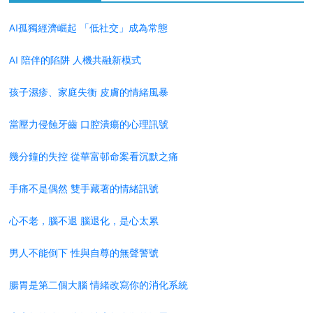
AI孤獨經濟崛起 「低社交」成為常態
AI 陪伴的陷阱 人機共融新模式
孩子濕疹、家庭失衡 皮膚的情緒風暴
當壓力侵蝕牙齒 口腔潰瘍的心理訊號
幾分鐘的失控 從華富邨命案看沉默之痛
手痛不是偶然 雙手藏著的情緒訊號
心不老，腦不退 腦退化，是心太累
男人不能倒下 性與自尊的無聲警號
腸胃是第二個大腦 情緒改寫你的消化系統