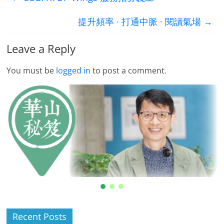
提升頻率 · 打通中脈 · 閱讀氣場
→
Leave a Reply
You must be
logged in
to post a comment.
Recent Posts