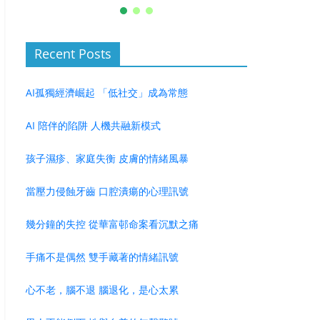
Recent Posts
AI孤獨經濟崛起 「低社交」成為常態
AI 陪伴的陷阱 人機共融新模式
孩子濕疹、家庭失衡 皮膚的情緒風暴
當壓力侵蝕牙齒 口腔潰瘍的心理訊號
幾分鐘的失控 從華富邨命案看沉默之痛
手痛不是偶然 雙手藏著的情緒訊號
心不老，腦不退 腦退化，是心太累