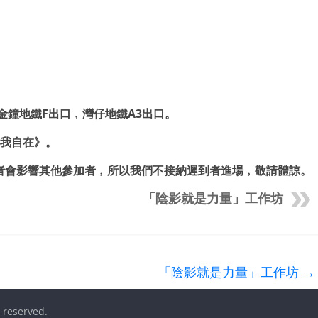
金鐘地鐵
F
出口
﹐灣仔地鐵
A3
出口。
我自在》。
者會影響其他參加者
﹐所以我們不接納遲到者進場﹐敬請體諒。
「陰影就是力量」工作坊
「陰影就是力量」工作坊
→
s reserved.