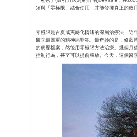
「祕密」(吸引力法則)的作者JoeVitale，在200
須與「
零極限」結合使用，才能發揮真正的效
零極限是古夏威夷轉化情緒的深層治療法﹐
近
醫院最嚴重的精神病罪犯。最奇妙的是﹐修藍
的病歷檔案﹐
然後用零極限方法治療。幾個月
控制行為﹐甚至可以提前釋放。
今天﹐這個醫