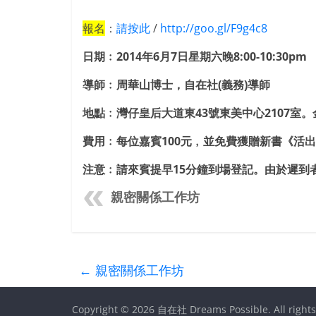
報名
：
請按此
/
http://goo.gl/F9g4c8
日期﹕2014年6月7日星期六晚8:00-10:30pm
導師﹕周華山博士，自在社
(
義務
)
導師
地點﹕灣仔皇后大道東
43
號東美中心
2107
室。
費用﹕每位嘉賓
100
元﹐並免費獲贈新書《活出
注意﹕請來賓提早
15
分鐘到場登記。由於遲到
親密關係工作坊
←
親密關係工作坊
Copyright © 2026
自在社 Dreams Possible
. All right