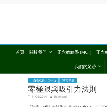
首頁
關於我們
正念教練學 (MCT)
正念
我們的足跡
「自在成長」工作坊
DP行事曆
零極限與吸引力法則
11/05/2014
Raymond