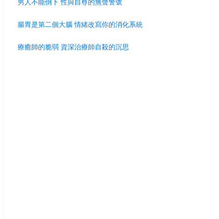
男人不能倒下 性與自尊的無聲警號
腸胃是第二個大腦 情緒改寫你的消化系統
療癒師的脆弱 資深治療師自殺的沉思