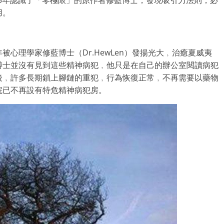
5年
認識了「零極限」的原作者修藍博士，發現吸引力法則，必
用。
年被心理學家修藍博士（Dr.HewLen）發揚光大﹐
治癒夏威夷
博士並沒有
見到這些精神病犯﹐他只是在自己的辦公室閱讀病犯
後﹐許多長期鎖上腳鏈的重犯﹐
行為恢復正常﹐不再需要以藥物
院已不再設有特危精神病犯房。