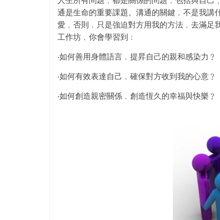
人生所有問題﹐都是關係的問題﹐包括與自己
通是生命的重要課題。
溝通的關鍵﹐不是我講
愛﹐否則﹐只是強迫對方用我的方法﹐
去滿足
工作坊﹐你會學習到﹕
‧如何善用身體語言﹐提昇自己的親和感染力﹖
‧如何有效表達自己﹐確保對方收到我的心意﹖
‧如何創造親密關係﹐創造恆久的幸福與快樂﹖