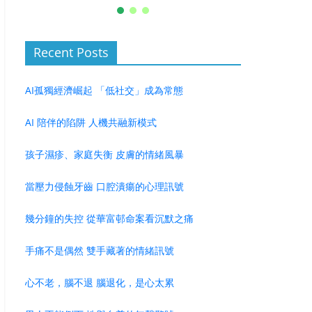
Recent Posts
AI孤獨經濟崛起 「低社交」成為常態
AI 陪伴的陷阱 人機共融新模式
孩子濕疹、家庭失衡 皮膚的情緒風暴
當壓力侵蝕牙齒 口腔潰瘍的心理訊號
幾分鐘的失控 從華富邨命案看沉默之痛
手痛不是偶然 雙手藏著的情緒訊號
心不老，腦不退 腦退化，是心太累