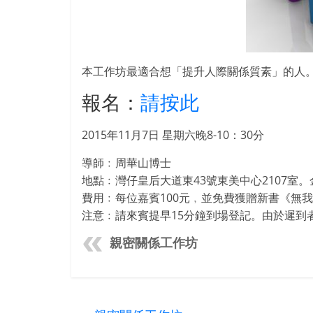
本工作坊最適合想「提升人際關係質素」的人
報名：
請按此
2015年11月7日 星期六晚8-10：30分
導師﹕周華山博士
地點﹕灣仔皇后大道東43號東美中心2107室
費用﹕每位嘉賓100元﹐並免費獲贈新書《無我
注意﹕請來賓提早15分鐘到場登記。由於遲到
親密關係工作坊