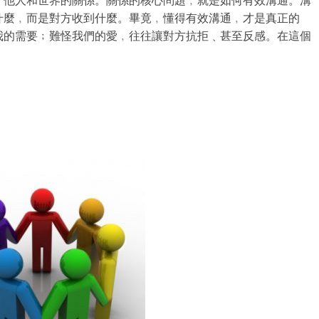
﹑他人和世界的關係。
關係的核心問題﹐就是如何有效溝通。溝
什麼﹐而是對方收到什麼
。畢竟﹐
懂得有效溝通﹐才是真正的
我的需要﹔難怪我們的愛﹐往往讓對方抗拒﹑甚至反感。
在這個