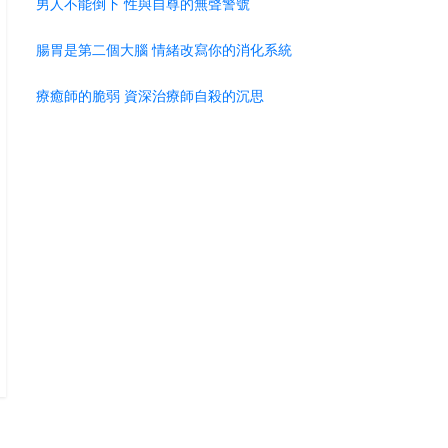
男人不能倒下 性與自尊的無聲警號
腸胃是第二個大腦 情緒改寫你的消化系統
療癒師的脆弱 資深治療師自殺的沉思