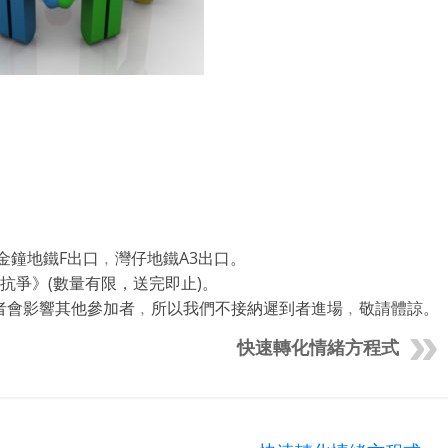
。
。金鐘地鐵F出口﹐灣仔地鐵A3出口。
抗爭》(數量有限，送完即止)。
者會影響其他參加者﹐所以我們不接納遲到者進場﹐敬請體諒。
快速轉化情緒方程式