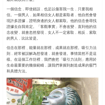
一個信念﹐即使錯誤﹐也足以傷害我一生﹐只要我相
信
。一個男人﹐如果相信女人都是索取者﹐他自然會發
現許多證據﹐證明身邊的女人都索取。他的信念會尋找
證據去自我肯定。「客觀事實」不會改變﹐直到他的信
念改變﹐就會忽然發現﹐女人不一定索取﹐相反﹐索取
的男人﹐比比皆是。
信念在那裡﹑能量就在那裡﹐成果就在那裡。吸引力法
則﹐經常被誤解為想發達﹐就會發達。事情當然不是這
樣。在這個工作坊裡﹐我們會把「吸引力法則」應用於
生命最重要的幾個範疇﹐讓我們掌握到創造成果的竅門
和具體方法。