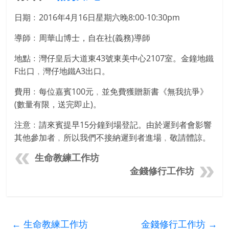
日期﹕2016年4月16日星期六晚8:00-10:30pm
導師﹕周華山博士，自在社(義務)導師
地點﹕灣仔皇后大道東43號東美中心2107室。金鐘地鐵
F出口﹐灣仔地鐵A3出口。
費用﹕每位嘉賓100元﹐並免費獲贈新書《無我抗爭》
(數量有限，送完即止)。
注意﹕請來賓提早15分鐘到場登記。由於遲到者會影響
其他參加者﹐所以我們不接納遲到者進場﹐敬請體諒。
生命教練工作坊
金錢修行工作坊
←
生命教練工作坊
金錢修行工作坊
→