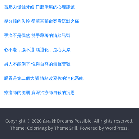
當壓力侵蝕牙齒 口腔潰瘍的心理訊號
幾分鐘的失控 從華富邨命案看沉默之痛
手痛不是偶然 雙手藏著的情緒訊號
心不老，腦不退 腦退化，是心太累
男人不能倒下 性與自尊的無聲警號
腸胃是第二個大腦 情緒改寫你的消化系統
療癒師的脆弱 資深治療師自殺的沉思
Copyright © 2026
自在社 Dreams Possible
. All rights reserved.
Theme:
ColorMag
by ThemeGrill. Powered by
WordPress
.