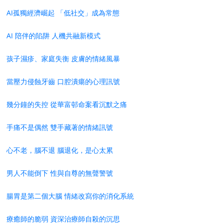
AI孤獨經濟崛起 「低社交」成為常態
AI 陪伴的陷阱 人機共融新模式
孩子濕疹、家庭失衡 皮膚的情緒風暴
當壓力侵蝕牙齒 口腔潰瘍的心理訊號
幾分鐘的失控 從華富邨命案看沉默之痛
手痛不是偶然 雙手藏著的情緒訊號
心不老，腦不退 腦退化，是心太累
男人不能倒下 性與自尊的無聲警號
腸胃是第二個大腦 情緒改寫你的消化系統
療癒師的脆弱 資深治療師自殺的沉思