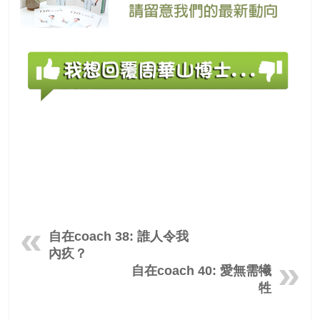
自在coach 38: 誰人令我
內疚？
自在coach 40: 愛無需犧
牲