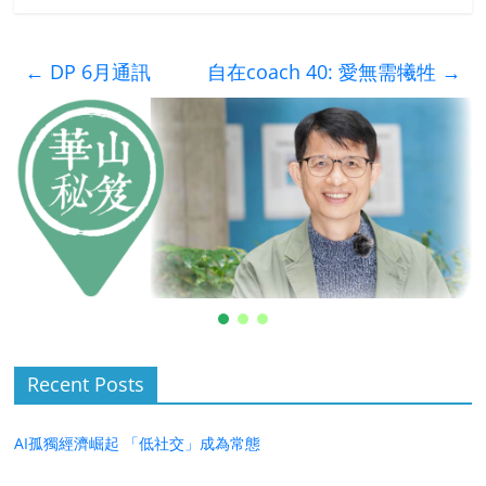
←
DP 6月通訊
自在coach 40: 愛無需犧牲
→
Recent Posts
AI孤獨經濟崛起 「低社交」成為常態